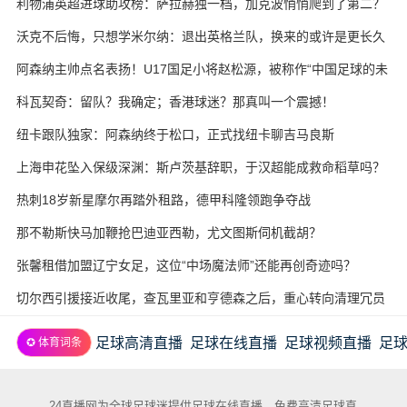
利物浦英超进球助攻榜：萨拉赫独一档，加克波悄悄爬到了第二？
沃克不后悔，只想学米尔纳：退出英格兰队，换来的或许是更长久
的职业生涯
阿森纳主帅点名表扬！U17国足小将赵松源，被称作“中国足球的未
来”
科瓦契奇：留队？我确定；香港球迷？那真叫一个震撼！
纽卡跟队独家：阿森纳终于松口，正式找纽卡聊吉马良斯
上海申花坠入保级深渊：斯卢茨基辞职，于汉超能成救命稻草吗？
热刺18岁新星摩尔再踏外租路，德甲科隆领跑争夺战
那不勒斯快马加鞭抢巴迪亚西勒，尤文图斯伺机截胡？
张馨租借加盟辽宁女足，这位“中场魔法师”还能再创奇迹吗？
切尔西引援接近收尾，查瓦里亚和亨德森之后，重心转向清理冗员
足球高清直播
足球在线直播
足球视频直播
足
✪ 体育词条
24直播网为全球足球迷提供足球在线直播，免费高清足球直