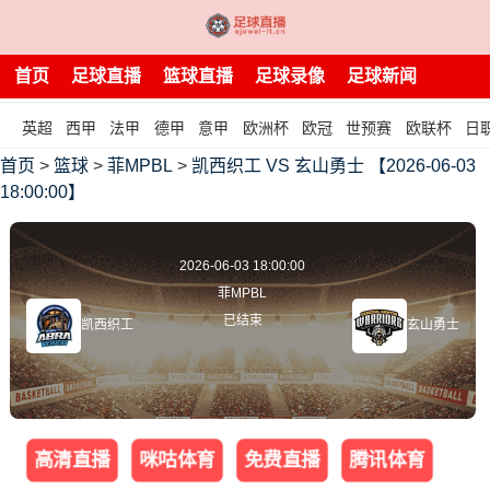
首页
足球直播
篮球直播
足球录像
足球新闻
英超
西甲
法甲
德甲
意甲
欧洲杯
欧冠
世预赛
欧联杯
日
首页
>
篮球
>
菲MPBL
>
凯西织工 VS 玄山勇士 【2026-06-03
18:00:00】
2026-06-03 18:00:00
菲MPBL
已结束
凯西织工
玄山勇士
高清直播
咪咕体育
免费直播
腾讯体育