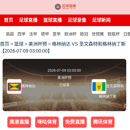
首页
足球直播
篮球直播
足球录像
足球新闻
英超
西甲
法甲
德甲
意甲
欧洲杯
欧冠
世预赛
欧联杯
日
首页
>
篮球
>
美洲杯预
>
格林纳达 VS 圣文森特和格林纳丁斯
【2026-07-09 03:00:00】
2026-07-09 03:00:00
美洲杯预
已结束
格林纳达
圣文森特和
格林纳丁斯
高清直播
咪咕体育
免费直播
腾讯体育