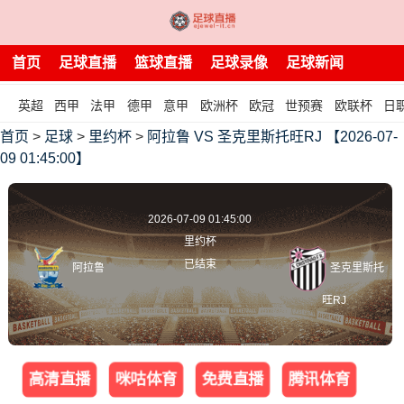
首页
足球直播
篮球直播
足球录像
足球新闻
英超
西甲
法甲
德甲
意甲
欧洲杯
欧冠
世预赛
欧联杯
日
首页
>
足球
>
里约杯
>
阿拉鲁 VS 圣克里斯托旺RJ 【2026-07-
09 01:45:00】
2026-07-09 01:45:00
里约杯
已结束
阿拉鲁
圣克里斯托
旺RJ
高清直播
咪咕体育
免费直播
腾讯体育