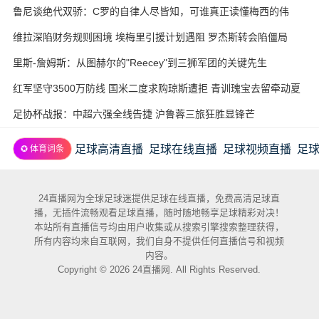
鲁尼谈绝代双骄：C罗的自律人尽皆知，可谁真正读懂梅西的伟
大？
维拉深陷财务规则困境 埃梅里引援计划遇阻 罗杰斯转会陷僵局
里斯-詹姆斯：从图赫尔的"Reecey"到三狮军团的关键先生
红军坚守3500万防线 国米二度求购琼斯遭拒 青训瑰宝去留牵动夏
窗神经
足协杯战报：中超六强全线告捷 沪鲁蓉三旅狂胜显锋芒
足球高清直播
足球在线直播
足球视频直播
足
✪ 体育词条
24直播网为全球足球迷提供足球在线直播，免费高清足球直
播，无插件流畅观看足球直播，随时随地畅享足球精彩对决！
本站所有直播信号均由用户收集或从搜索引擎搜索整理获得，
所有内容均来自互联网，我们自身不提供任何直播信号和视频
内容。
Copyright © 2026 24直播网. All Rights Reserved.