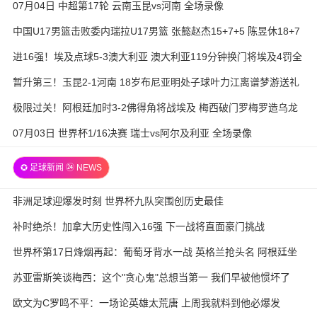
07月04日 中超第17轮 云南玉昆vs河南 全场录像
中国U17男篮击败委内瑞拉U17男篮 张懿赵杰15+7+5 陈昱休18+7
进16强！埃及点球5-3澳大利亚 澳大利亚119分钟换门将埃及4罚全
中
暂升第三！玉昆2-1河南 18岁布尼亚明处子球叶力江离谱梦游送礼
极限过关！阿根廷加时3-2佛得角将战埃及 梅西破门罗梅罗造乌龙
07月03日 世界杯1/16决赛 瑞士vs阿尔及利亚 全场录像
✪ 足球新闻 ㉔ NEWS
非洲足球迎爆发时刻 世界杯九队突围创历史最佳
补时绝杀！加拿大历史性闯入16强 下一战将直面豪门挑战
世界杯第17日烽烟再起：葡萄牙背水一战 英格兰抢头名 阿根廷坐
收渔利
苏亚雷斯笑谈梅西：这个"贪心鬼"总想当第一 我们早被他惯坏了
欧文为C罗鸣不平：一场论英雄太荒唐 上周我就料到他必爆发