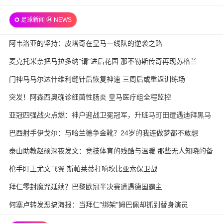
✪ 足球新闻 ㉔ NEWS
阿韦洛亚的坚持：皮塔奇在皇马一线队的逆袭之路
麦克托米奈把马拉多纳"请"进后花园 那不勒斯传奇再现苏格兰
门神马马尔达什维利缝针后恢复神速 三周后或重返训练场
突发！阿森西奥确诊细菌性肠炎 皇马医疗组全程监控
亚冠四强战火点燃：神户迎战卫冕冠军，升班马町田遭遇迪拜黑马
巴西射手伊戈尔：与哈兰德争金靴？24岁的我连做梦都不敢想
泰山助教赵硕深夜发文：竞技体育的残酷与温暖 那些无人知晓的备
战故事
枪手盯上尤文飞翼 斯帕莱蒂打响坎比亚索保卫战
拜仁零封魔咒延续？巴黎欧冠半决赛遭遇德国霸主
何塞卢转发恶搞海报：当拜仁"绑架"姆巴佩却抓到替身演员