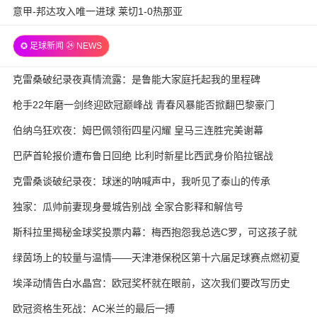
意甲-邦达攻入唯一进球 莱切1-0热那亚
✪ 足球新闻 ㉔ NEWS
克雷桑破纪录夜真情流露：是鲁能大家庭托起我的里程碑
枪手22年磨一剑终迎欧冠巅峰战 青春风暴能否掀翻巴黎豪门
伯纳乌狂欢夜：姆巴佩领衔四星闪耀 皇马三连胜完美谢幕
巴萨首轮报价遭布鲁日回绝 比利时新星比西武身价陷拉锯战
克雷桑谈破纪录夜：球迷的呐喊声中，我听见了泰山的传承
独家：瓜帅前妻现身曼城告别战 全家合影释和解信号
斯科拉里揭秘金球奖投票内幕：梅西抱怨我总选C罗，可这孩子就
像我亲儿子
绿茵场上的较量与温情——天津港保税区第十六届足球赛点燃初夏
激情
埃泽动情告白水晶宫：欧冠奖杯就在眼前，这次我们要改写历史
欧冠资格生死战：AC米兰的最后一搏