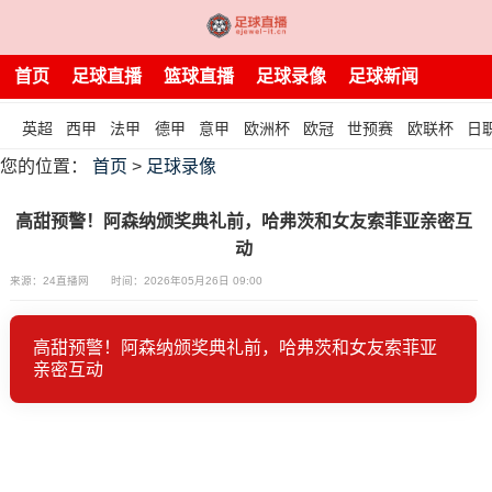
首页
足球直播
篮球直播
足球录像
足球新闻
英超
西甲
法甲
德甲
意甲
欧洲杯
欧冠
世预赛
欧联杯
日
您的位置：
首页
>
足球录像
高甜预警！阿森纳颁奖典礼前，哈弗茨和女友索菲亚亲密互
动
来源：24直播网
时间：2026年05月26日 09:00
高甜预警！阿森纳颁奖典礼前，哈弗茨和女友索菲亚
亲密互动