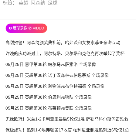
标签
：
英超
阿森纳
足球
✪ 足球录像 ㉔ VIDEO
高甜预警！阿森纳颁奖典礼前，哈弗茨和女友索菲亚亲密互动
昨晚的庆功派对上，阿尔特塔、贝尔塔和克伦克再次举起了奖杯
05月25日 意甲第38轮 帕尔马vs萨索洛 全场录像
05月25日 英超第38轮 诺丁汉森林vs伯恩茅斯 全场录像
05月25日 英超第38轮 利物浦vs布伦特福德 全场录像
05月25日 英超第38轮 伯恩利vs狼队 全场录像
05月25日 英超第38轮 布莱顿vs曼联 全场录像
无缘欧冠！米兰1-2卡利亚里最后5轮仅1胜 萨勒马科尔斯闪击难救
主
保级成功！热刺1-0埃弗顿第17收官 帕利尼亚制胜热刺近6轮仅1负