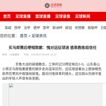
首页
足球直播
篮球直播
足球录像
足球新闻
英超
西甲
法甲
德甲
意甲
欧洲杯
欧冠
世预赛
欧联杯
日
您的位置：
首页
>
足球资讯
买乌郎赛后哽咽致歉：愧对远征球迷 感恩教练组信任
来源：24直播网
时间：2026年07月04日 20:12
京鲁大战的硝烟散去，工体的记分牌定格在2-0。山东泰山
小将买乌郎拖着疲惫的脚步走向混采区时，远征球迷看台上那抹橙色
依然在寒风中倔强地摇曳。面对闪电体育的镜头，这位刚从伤病中复
出的年轻人声音有些发颤。