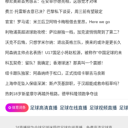
穆尼奥斯首秀感言：在安菲尔德亮相，这感觉才对味
费兰·托雷斯去意已决？巴黎私下谈妥，周三前有望敲定
官宣！罗马诺：米兰后卫阿特卡梅租借去里昂，Here we go
利物浦英超进球助攻榜：萨拉赫独一档，加克波悄悄爬到了第二？
沃克不后悔，只想学米尔纳：退出英格兰队，换来的或许是更长久
的职业生涯
阿森纳主帅点名表扬！U17国足小将赵松源，被称作“中国足球的未
来”
科瓦契奇：留队？我确定；香港球迷？那真叫一个震撼！
纽卡跟队独家：阿森纳终于松口，正式找纽卡聊吉马良斯
上海申花坠入保级深渊：斯卢茨基辞职，于汉超能成救命稻草吗？
热刺18岁新星摩尔再踏外租路，德甲科隆领跑争夺战
足球高清直播
足球在线直播
足球视频直播
足
✪ 体育词条
24直播网为全球足球迷提供足球在线直播，免费高清足球直