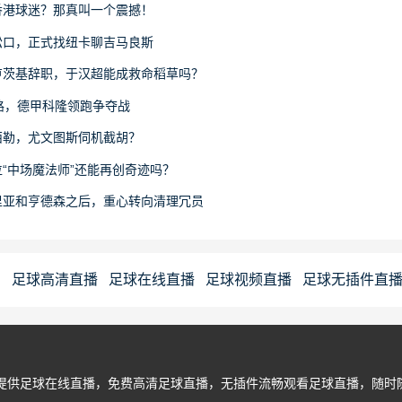
香港球迷？那真叫一个震撼！
松口，正式找纽卡聊吉马良斯
卢茨基辞职，于汉超能成救命稻草吗？
路，德甲科隆领跑争夺战
西勒，尤文图斯伺机截胡？
“中场魔法师”还能再创奇迹吗？
里亚和亨德森之后，重心转向清理冗员
足球高清直播
足球在线直播
足球视频直播
足球无插件直
迷提供足球在线直播，免费高清足球直播，无插件流畅观看足球直播，随时