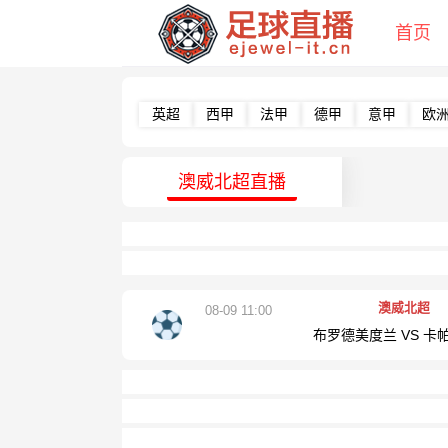
首页
英超
西甲
法甲
德甲
意甲
欧
澳威北超直播
澳威北超
08-09 11:00
布罗德美度兰 VS 卡帕