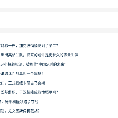
拉赫独一档，加克波悄悄爬到了第二？
：退出英格兰队，换来的或许是更长久的职业生涯
国足小将赵松源，被称作“中国足球的未来”
香港球迷？那真叫一个震撼！
松口，正式找纽卡聊吉马良斯
卢茨基辞职，于汉超能成救命稻草吗？
路，德甲科隆领跑争夺战
西勒，尤文图斯伺机截胡？