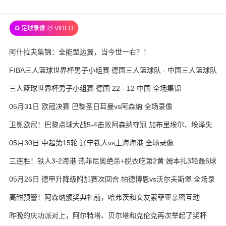
✪ 足球录像 ㉔ VIDEO
阿什拉夫集锦：全能型边翼，当今世一右？！
FIBA三人篮球世界杯男子小组赛 德国三人篮球队 - 中国三人篮球队
全场录像
三人篮球世界杯男子小组赛 德国 22 - 12 中国 全场集锦
05月31日 欧冠决赛 巴黎圣日耳曼vs阿森纳 全场录像
卫冕欧冠！巴黎点球大战5-4击败阿森纳夺冠 加布里埃尔、埃泽失
点
05月30日 中超第15轮 辽宁铁人vs上海海港 全场录像
三连胜！铁人3-2海港 热菲尼奥绝杀+脱衣吃第2黄 姆本扎3轮轰6球
05月26日 德甲升降级附加赛次回合 帕德博恩vs沃尔夫斯堡 全场录
像
高甜预警！阿森纳颁奖典礼前，哈弗茨和女友索菲亚亲密互动
昨晚的庆功派对上，阿尔特塔、贝尔塔和克伦克再次举起了奖杯