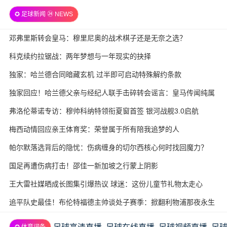
✪ 足球新闻 ㉔ NEWS
邓弗里斯转会皇马：穆里尼奥的战术棋子还是无奈之选？
科克续约拉锯战：两年梦想与一年现实的抉择
独家：哈兰德合同暗藏玄机 过半即可启动特殊解约条款
独家回应！哈兰德父亲与经纪人联手击碎转会谣言：皇马传闻纯属
虚构
弗洛伦蒂诺专访：穆帅科纳特领衔夏窗首签 银河战舰3.0启航
梅西动情回应亲王体育奖：荣誉属于所有陪我追梦的人
帕尔默落选背后的隐忧：伤病缠身的切尔西核心何时找回魔力？
国足再遭伤病打击！邵佳一新加坡之行蒙上阴影
王大雷社媒晒成长图集引爆热议 球迷：这份儿童节礼物太走心
追平队史最佳！布伦特福德主帅谈处子赛季：掀翻利物浦那夜永生
难忘
✪ 体育词条