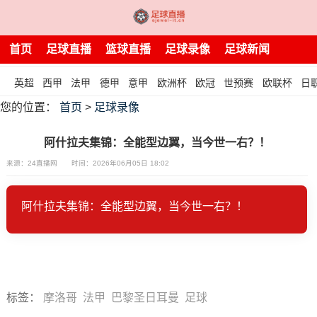
首页
足球直播
篮球直播
足球录像
足球新闻
英超
西甲
法甲
德甲
意甲
欧洲杯
欧冠
世预赛
欧联杯
日
您的位置：
首页
>
足球录像
阿什拉夫集锦：全能型边翼，当今世一右？！
来源：24直播网
时间：2026年06月05日 18:02
阿什拉夫集锦：全能型边翼，当今世一右？！
标签
：
摩洛哥
法甲
巴黎圣日耳曼
足球