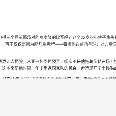
三个月前那场对阵喀麦隆的比赛吗？这个22岁的小伙子像头
称号，可不仅仅是因为那几张黄牌——每当他在前场拿球，对方后
让人扼腕。从亚洲杯到世预赛，哪次不是他拖着伤腿在场上拼
，这本来是他时隔一年多重返国家队的机会，命运却开了个残酷
其中还包括4名门将和基本不会出场的武磊。看着训练场上稀稀
两球领先却被新加坡队顽强逼平，如今带着残阵出征，胜利的天
，但中场调度的问题依然悬而未决。说来也怪，正是新加坡队上个
个人情？场边的邵佳一揉了揉太阳穴，六月的南洋热浪里，等待他