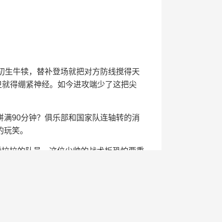
初生牛犊，替补登场就把对方防线搅得天
卫就得绷紧神经。如今进攻端少了这把尖
满90分钟？俱乐部和国家队连轴转的消
的玩笑。
拉拉的队员，这位少帅的战术板恐怕要重
平似乎又倾斜了几分。
月1-3输给泰国，才把中国队"送"进
的注定是场硬仗。