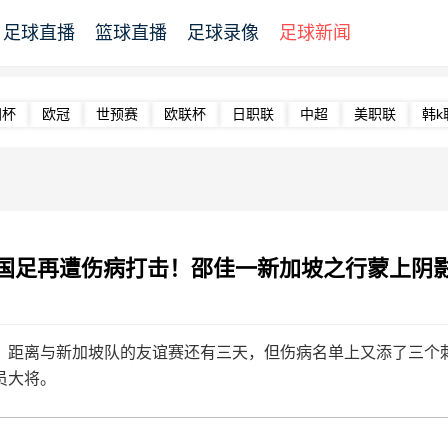
足球直播
篮球直播
足球录像
足球新闻
洲杯
欧冠
世预赛
欧联杯
日职联
中超
美职联
韩k
国足再遭伤病打击！邵佳一新加坡之行蒙上阴
距离与新加坡队的友谊赛还有三天，但伤病名单上又添了三个刺
员大将。