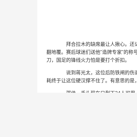
拜合拉木的缺席最让人揪心。还记得
翻地覆。赛后球迷们送他"造牌专家"的
刀，国足的锋线火力怕是要打个折扣。
说到蒋光太，这位后防铁闸的伤退更
耗终于让这位硬汉撑不住了。有意思的是
邵佳一手头现在只剩下24人可用，
新画过了。还记得年初那场2-2吗？当时
申花队的高天意火线驰援算是个安慰
18强赛。这次友谊赛，对手会不会还这