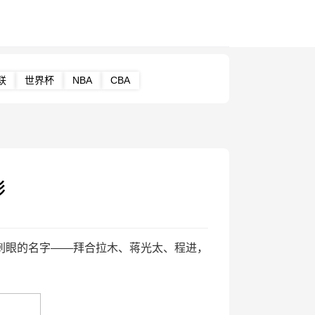
联
世界杯
NBA
CBA
影
眼的名字——拜合拉木、蒋光太、程进，