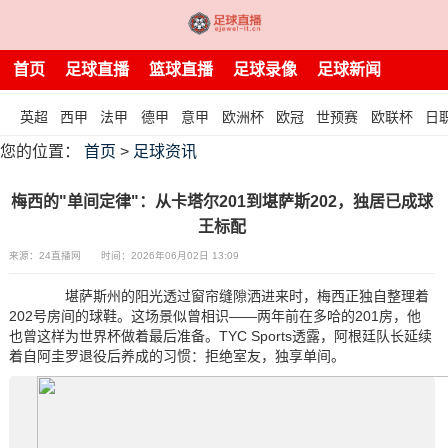
首页
足球直播
篮球直播
足球录像
足球新闻
英超
西甲
法甲
德甲
意甲
欧洲杯
欧冠
世预赛
欧联杯
日
您的位置：
首页
>
足球资讯
梅西的"单间定律"：从卡塔尔201到堪萨斯202，独居已成球
王标配
来源：24直播网
时间：2026年06月02日 13:09
堪萨斯州的阳光透过窗帘缝隙洒进来时，梅西正独自整理着
202号房间的球鞋。这场景似曾相识——两年前在多哈的201房，他
也曾这样为世界杯做着最后准备。TYC Sports透露，阿根廷队长延续
着自阿圭罗退役后养成的习惯：拒绝室友，独享单间。