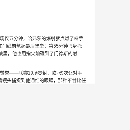
场仅五分钟，哈弗茨的爆射就点燃了枪手
在门线前筑起最后堡垒：第55分钟飞身托
战里，他也用指尖触碰到了门德斯的射
赞誉——联赛19场零封，欧冠9次让对手
播镜头捕捉到他通红的眼眶，那种不甘比任
路上，有些失败比平庸的胜利更值得铭
出的方向。