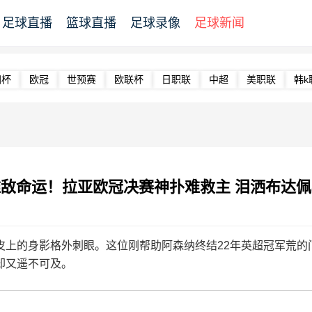
足球直播
篮球直播
足球录像
足球新闻
洲杯
欧冠
世预赛
欧联杯
日职联
中超
美职联
韩k
敌命运！拉亚欧冠决赛神扑难救主 泪洒布达
的身影格外刺眼。这位刚帮助阿森纳终结22年英超冠军荒的
却又遥不可及。