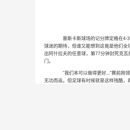
普斯卡斯球场的记分牌定格在4-3
球迷的期待，但谁又能想到这竟是他们全场
出阿什拉夫的任意球，第77分钟封死克
门。
"我们本可以做得更好..."赛前刚
无功而返。但足球有时候就是这样残酷，
何数据都更有说服力。
巴黎人的庆祝彩带还在空中飘荡，
记。看着拉亚把队长袖标攥得发皱的模样