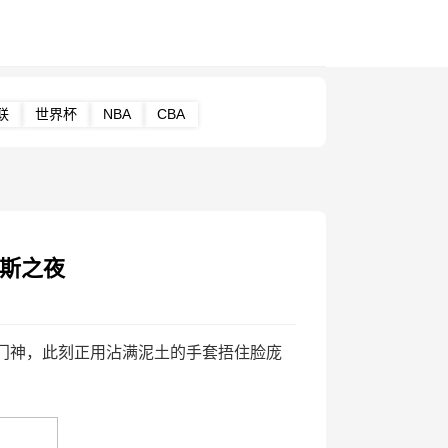
联
世界杯
NBA
CBA
佩斯之夜
门神，此刻正用沾满泥土的手套捂住脸庞