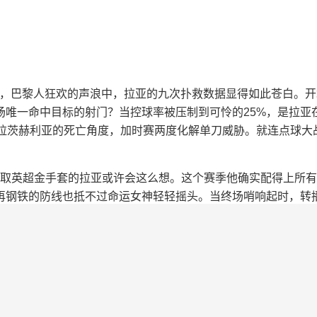
，巴黎人狂欢的声浪中，拉亚的九次扑救数据显得如此苍白。开
唯一命中目标的射门？当控球率被压制到可怜的25%，是拉亚
瓦拉茨赫利亚的死亡角度，加时赛两度化解单刀威胁。就连点球大
领取英超金手套的拉亚或许会这么想。这个赛季他确实配得上所有
再钢铁的防线也抵不过命运女神轻轻摇头。当终场哨响起时，转
但枪手拥趸已经唱起了献给英雄的歌谣。毕竟在通往大耳朵杯的
，你很难不相信：属于兵工厂的欧冠黎明，或许就藏在下一次日