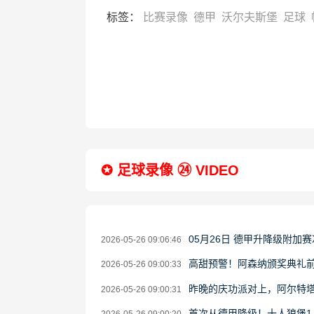
标签
：
比赛录像
德甲
沃尔夫斯堡
足球
✪ 足球录像 ㉔ VIDEO
05月26日 德甲升降级附加
2026-05-26 09:06:46
高甜预警！阿森纳颁奖典礼
2026-05-26 09:00:33
昨晚的庆功派对上，阿尔特
2026-05-26 09:00:31
首次从德甲降级！十人狼堡1