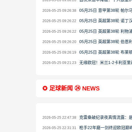
2026-05-26 09:00:20
05月25日 意甲第38轮 帕尔
2026-05-25 09:26:38
05月25日 英超第38轮 诺
2026-05-25 09:26:22
05月25日 英超第38轮 利
2026-05-25 09:26:22
05月25日 英超第38轮 伯恩
2026-05-25 09:26:20
05月25日 英超第38轮 布莱
2026-05-25 09:26:19
无缘欧冠！米兰1-2卡利亚里
2026-05-25 09:21:23
✪ 足球新闻 ㉔ NEWS
克雷桑破纪录夜真情流露：
2026-05-25 22:47:38
枪手22年磨一剑终迎欧冠巅
2026-05-25 22:31:31