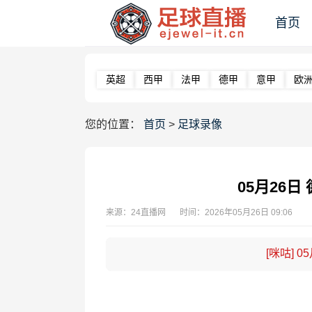
首页
英超
西甲
法甲
德甲
意甲
欧
您的位置：
首页
>
足球录像
05月26
来源：24直播网
时间：2026年05月26日 09:06
[咪咕] 