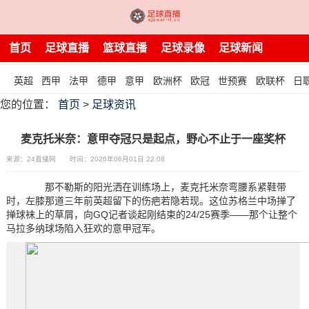
首页
足球直播
篮球直播
足球录像
足球新闻
英超
西甲
法甲
德甲
意甲
欧洲杯
欧冠
世预赛
欧联杯
日
您的位置：
首页
>
足球资讯
麦克托米奈：意甲夺冠只是起点，野心不止于一座奖杯
来源：24直播网
时间：2026年06月01日 22:08
那不勒斯的阳光洒在训练场上，麦克托米奈弯腰系紧鞋带
时，左膝那道三年前英超留下的伤疤若隐若现。这位苏格兰中场掸了
掸球袜上的草屑，向GQ记者谈起刚结束的24/25赛季——那个让整个
马拉多纳球场陷入狂欢的意甲冠军。