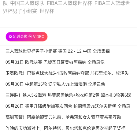
队
中国三人篮球队
FIBA三人篮球世界杯
FIBA三人篮球世
界杯男子小组赛
世界杯
✪ 足球录像 ㉔ VIDEO
三人篮球世界杯男子小组赛 德国 22 - 12 中国 全场集锦
05月31日 欧冠决赛 巴黎圣日耳曼vs阿森纳 全场录像
卫冕欧冠！巴黎点球大战5-4击败阿森纳夺冠 加布里埃尔、埃泽失
点
05月30日 中超第15轮 辽宁铁人vs上海海港 全场录像
三连胜！铁人3-2海港 热菲尼奥绝杀+脱衣吃第2黄 姆本扎3轮轰6球
05月26日 德甲升降级附加赛次回合 帕德博恩vs沃尔夫斯堡 全场录
像
高甜预警！阿森纳颁奖典礼前，哈弗茨和女友索菲亚亲密互动
昨晚的庆功派对上，阿尔特塔、贝尔塔和克伦克再次举起了奖杯