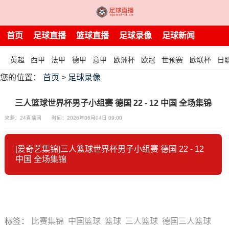
首页
足球直播
篮球直播
足球录像
足球新闻
英超
西甲
法甲
德甲
意甲
欧洲杯
欧冠
世预赛
欧联杯
日
您的位置：
首页
>
足球录像
三人篮球世界杯男子小组赛 德国 22 - 12 中国 全场集锦
来源：24直播网
时间：2026年06月04日 09:00
[爱奇艺集锦]三人篮球世界杯男子小组赛 德国 22 - 12
中国 全场集锦
标签
：
比赛集锦
中国篮球
篮球
三人篮球
德国三人篮球