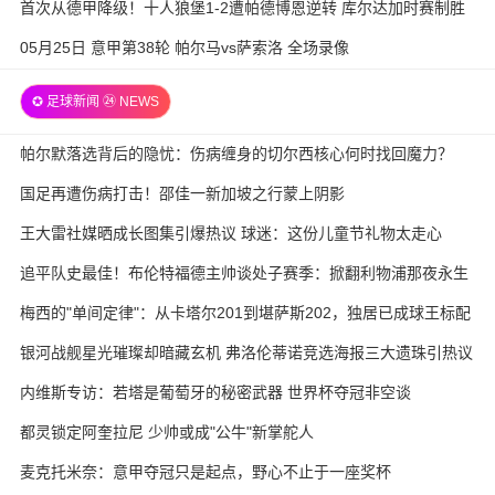
首次从德甲降级！十人狼堡1-2遭帕德博恩逆转 库尔达加时赛制胜
05月25日 意甲第38轮 帕尔马vs萨索洛 全场录像
✪ 足球新闻 ㉔ NEWS
帕尔默落选背后的隐忧：伤病缠身的切尔西核心何时找回魔力？
国足再遭伤病打击！邵佳一新加坡之行蒙上阴影
王大雷社媒晒成长图集引爆热议 球迷：这份儿童节礼物太走心
追平队史最佳！布伦特福德主帅谈处子赛季：掀翻利物浦那夜永生
难忘
梅西的"单间定律"：从卡塔尔201到堪萨斯202，独居已成球王标配
银河战舰星光璀璨却暗藏玄机 弗洛伦蒂诺竞选海报三大遗珠引热议
内维斯专访：若塔是葡萄牙的秘密武器 世界杯夺冠非空谈
都灵锁定阿奎拉尼 少帅或成"公牛"新掌舵人
麦克托米奈：意甲夺冠只是起点，野心不止于一座奖杯