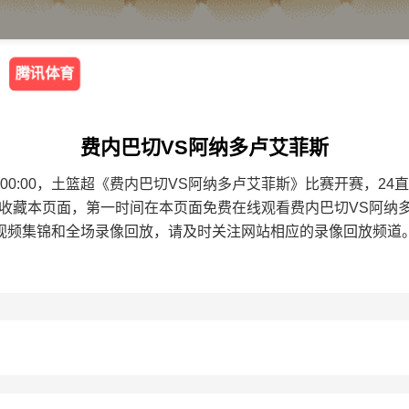
腾讯体育
费内巴切VS阿纳多卢艾菲斯
4 01:00:00，土篮超《费内巴切VS阿纳多卢艾菲斯》比赛开赛
以收藏本页面，第一时间在本页面免费在线观看费内巴切VS阿纳
视频集锦和全场录像回放，请及时关注网站相应的录像回放频道