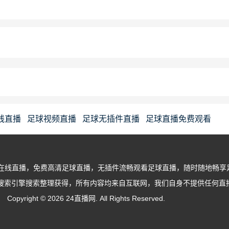
线直播
足球视频直播
足球无插件直播
足球直播免费观看
球在线直播，免费高清足球直播，无插件流畅观看足球直播，随时随地畅享
搜索引擎搜索整理获得，所有内容均来自互联网，我们自身不提供任何直
Copyright © 2026 24直播网. All Rights Reserved.