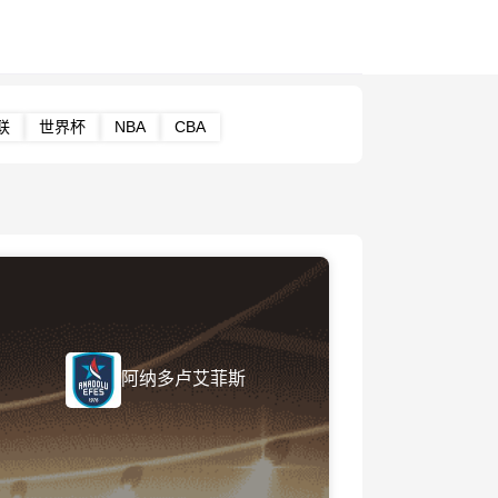
联
世界杯
NBA
CBA
阿纳多卢艾菲斯