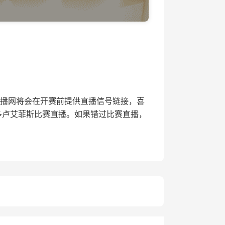
，24直播网将会在开赛前提供直播信号链接，喜
多卢艾菲斯比赛直播。如果错过比赛直播，
。