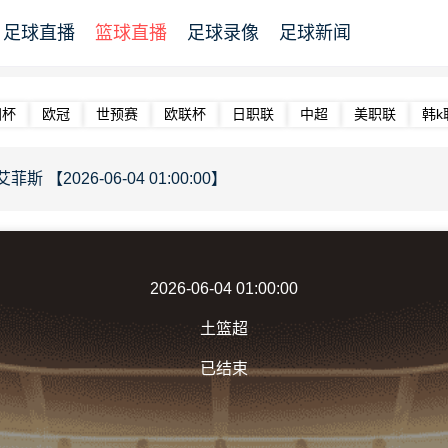
足球直播
篮球直播
足球录像
足球新闻
洲杯
欧冠
世预赛
欧联杯
日职联
中超
美职联
韩k
 【2026-06-04 01:00:00】
2026-06-04 01:00:00
土篮超
已结束