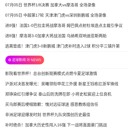
07月05日 世界杯1/8决赛 加拿大vs摩洛哥 全场录像
07月05日 中超第17轮 天津津门虎vs深圳新鹏城 全场录像
进8强！法国1-0巴拉圭将战摩洛哥 姆巴佩点射杜埃造点主裁引争议
进8强！摩洛哥3-0加拿大将战法国 乌纳希双响迪亚斯两助
逃离垫底！津门虎3-0新鹏城 津门虎补时连入2球 积分平三镇升第
15
✪ 足球新闻 ㉔ NEWS
影院看世界杯！总台创新观赛模式点燃今夏足球激情
沪浙对决首发曝光：吴曦领衔申花三外援 新星王钰栋扛浙军锋线
郑铮染红引爆争议 泰山后防洗牌在即 小将史松宸迎上位良机
买乌郎赛后哽咽致歉：愧对远征球迷 感恩教练组信任
非洲足球迎爆发时刻 世界杯九队突围创历史最佳
补时绝杀！加拿大历史性闯入16强 下一战将直面豪门挑战