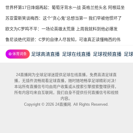
世界杯第17日烽烟再起：葡萄牙背水一战 英格兰抢头名 阿根廷坐
收渔利
苏亚雷斯笑谈梅西：这个"贪心鬼"总想当第一 我们早被他惯坏了
欧文为C罗鸣不平：一场论英雄太荒唐 上周我就料到他必爆发
鲁尼谈绝代双骄：C罗的自律人尽皆知，可谁真正读懂梅西的伟
大？
足球高清直播
足球在线直播
足球视频直播
足
✪ 体育词条
24直播网为全球足球迷提供足球在线直播，免费高清足球直
播，无插件流畅观看足球直播，随时随地畅享足球精彩对决！
本站所有直播信号均由用户收集或从搜索引擎搜索整理获得，
所有内容均来自互联网，我们自身不提供任何直播信号和视频
内容。
Copyright © 2026 24直播网. All Rights Reserved.