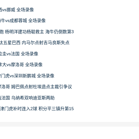
巴西vs挪威 全场录像
岛海牛vs成都蓉城 全场录像
领跑 杨明洋建功杨聪救主 海牛仍倒数第3
淘汰五星巴西 内马尔点射吉马良斯失点
巴拉圭vs法国 全场录像
加拿大vs摩洛哥 全场录像
津津门虎vs深圳新鹏城 全场录像
战摩洛哥 姆巴佩点射杜埃造点主裁引争议
战法国 乌纳希双响迪亚斯两助
 津门虎补时连入2球 积分平三镇升第15