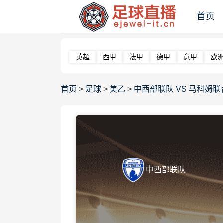
首页
英超
西甲
法甲
德甲
意甲
欧
首页
>
足球
>
美乙
>
中西部联队 VS 马科姆联合 【2
中西部联队