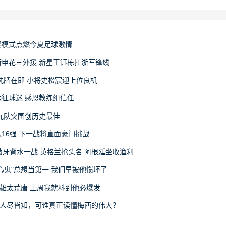
赛模式点燃今夏足球激情
申花三外援 新星王钰栋扛浙军锋线
洗牌在即 小将史松宸迎上位良机
征球迷 感恩教练组信任
九队突围创历史最佳
16强 下一战将直面豪门挑战
萄牙背水一战 英格兰抢头名 阿根廷坐收渔利
心鬼"总想当第一 我们早被他惯坏了
雄太荒唐 上周我就料到他必爆发
律人尽皆知，可谁真正读懂梅西的伟大？