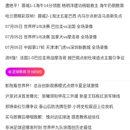
遭绝平！蓉城1-1海牛14分领跑 杨明洋建功杨聪救主 海牛仍倒数第
3
哈兰德精彩双响！挪威2-1淘汰五星巴西 内马尔点射吉马良斯失点
07月05日 世界杯1/8决赛 巴拉圭vs法国 全场录像
07月05日 世界杯1/8决赛 加拿大vs摩洛哥 全场录像
07月05日 中超第17轮 天津津门虎vs深圳新鹏城 全场录像
进8强！法国1-0巴拉圭将战摩洛哥 姆巴佩点射杜埃造点主裁引争议
✪ 足球新闻 ㉔ NEWS
影院看世界杯！总台创新观赛模式点燃今夏足球激情
沪浙对决首发曝光：吴曦领衔申花三外援 新星王钰栋扛浙军锋线
郑铮染红引爆争议 泰山后防洗牌在即 小将史松宸迎上位良机
买乌郎赛后哽咽致歉：愧对远征球迷 感恩教练组信任
非洲足球迎爆发时刻 世界杯九队突围创历史最佳