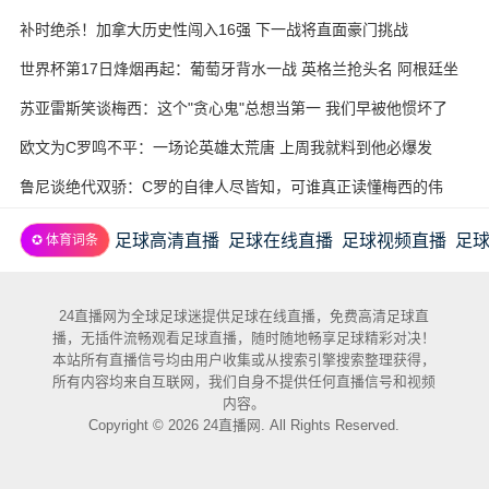
补时绝杀！加拿大历史性闯入16强 下一战将直面豪门挑战
世界杯第17日烽烟再起：葡萄牙背水一战 英格兰抢头名 阿根廷坐
收渔利
苏亚雷斯笑谈梅西：这个"贪心鬼"总想当第一 我们早被他惯坏了
欧文为C罗鸣不平：一场论英雄太荒唐 上周我就料到他必爆发
鲁尼谈绝代双骄：C罗的自律人尽皆知，可谁真正读懂梅西的伟
大？
足球高清直播
足球在线直播
足球视频直播
足
✪ 体育词条
24直播网为全球足球迷提供足球在线直播，免费高清足球直
播，无插件流畅观看足球直播，随时随地畅享足球精彩对决！
本站所有直播信号均由用户收集或从搜索引擎搜索整理获得，
所有内容均来自互联网，我们自身不提供任何直播信号和视频
内容。
Copyright © 2026 24直播网. All Rights Reserved.