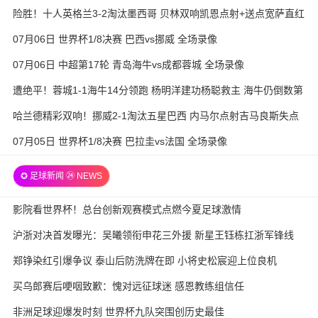
险胜！十人英格兰3-2淘汰墨西哥 贝林双响凯恩点射+送点宽萨直红
07月06日 世界杯1/8决赛 巴西vs挪威 全场录像
07月06日 中超第17轮 青岛海牛vs成都蓉城 全场录像
遭绝平！蓉城1-1海牛14分领跑 杨明洋建功杨聪救主 海牛仍倒数第
3
哈兰德精彩双响！挪威2-1淘汰五星巴西 内马尔点射吉马良斯失点
07月05日 世界杯1/8决赛 巴拉圭vs法国 全场录像
✪ 足球新闻 ㉔ NEWS
影院看世界杯！总台创新观赛模式点燃今夏足球激情
沪浙对决首发曝光：吴曦领衔申花三外援 新星王钰栋扛浙军锋线
郑铮染红引爆争议 泰山后防洗牌在即 小将史松宸迎上位良机
买乌郎赛后哽咽致歉：愧对远征球迷 感恩教练组信任
非洲足球迎爆发时刻 世界杯九队突围创历史最佳