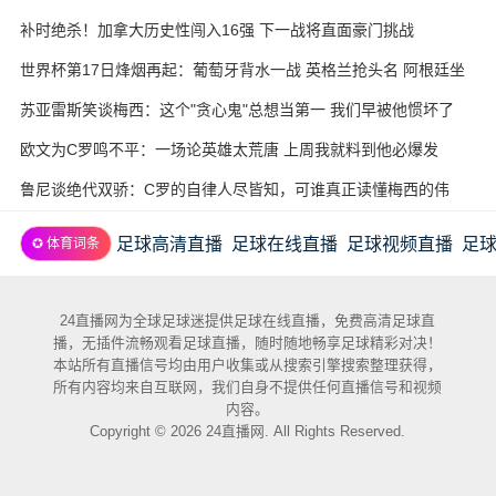
补时绝杀！加拿大历史性闯入16强 下一战将直面豪门挑战
世界杯第17日烽烟再起：葡萄牙背水一战 英格兰抢头名 阿根廷坐
收渔利
苏亚雷斯笑谈梅西：这个"贪心鬼"总想当第一 我们早被他惯坏了
欧文为C罗鸣不平：一场论英雄太荒唐 上周我就料到他必爆发
鲁尼谈绝代双骄：C罗的自律人尽皆知，可谁真正读懂梅西的伟
大？
足球高清直播
足球在线直播
足球视频直播
足
✪ 体育词条
24直播网为全球足球迷提供足球在线直播，免费高清足球直
播，无插件流畅观看足球直播，随时随地畅享足球精彩对决！
本站所有直播信号均由用户收集或从搜索引擎搜索整理获得，
所有内容均来自互联网，我们自身不提供任何直播信号和视频
内容。
Copyright © 2026 24直播网. All Rights Reserved.