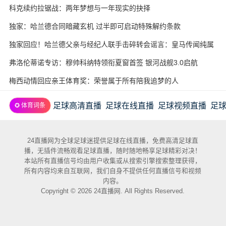
科克续约拉锯战：两年梦想与一年现实的抉择
独家：哈兰德合同暗藏玄机 过半即可启动特殊解约条款
独家回应！哈兰德父亲与经纪人联手击碎转会谣言：皇马传闻纯属
虚构
弗洛伦蒂诺专访：穆帅科纳特领衔夏窗首签 银河战舰3.0启航
梅西动情回应亲王体育奖：荣誉属于所有陪我追梦的人
足球高清直播
足球在线直播
足球视频直播
足
✪ 体育词条
24直播网为全球足球迷提供足球在线直播，免费高清足球直
播，无插件流畅观看足球直播，随时随地畅享足球精彩对决！
本站所有直播信号均由用户收集或从搜索引擎搜索整理获得，
所有内容均来自互联网，我们自身不提供任何直播信号和视频
内容。
Copyright © 2026 24直播网. All Rights Reserved.