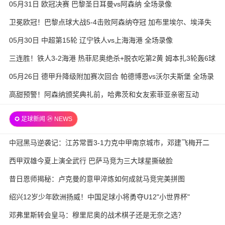
05月31日 欧冠决赛 巴黎圣日耳曼vs阿森纳 全场录像
卫冕欧冠！巴黎点球大战5-4击败阿森纳夺冠 加布里埃尔、埃泽失
点
05月30日 中超第15轮 辽宁铁人vs上海海港 全场录像
三连胜！铁人3-2海港 热菲尼奥绝杀+脱衣吃第2黄 姆本扎3轮轰6球
05月26日 德甲升降级附加赛次回合 帕德博恩vs沃尔夫斯堡 全场录
像
高甜预警！阿森纳颁奖典礼前，哈弗茨和女友索菲亚亲密互动
✪ 足球新闻 ㉔ NEWS
中冠黑马逆袭记：江苏常晋3-1力克中甲南京城市，邓建飞梅开二
度
西甲双雄今夏上演全武行 巴萨马竞为三大球星撕破脸
昔日恩师揭秘：卢克曼的意甲淬炼如何成就马竞完美拼图
绍兴12岁少年欧洲扬威！中国足球小将勇夺U12"小世界杯"
邓弗里斯转会皇马：穆里尼奥的战术棋子还是无奈之选？