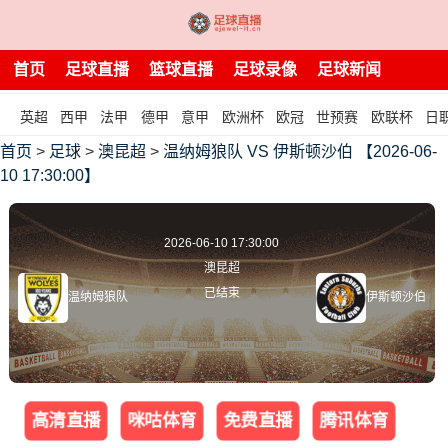
首页
足球直播
篮球直播
足球录像
足球新闻
英超
西甲
法甲
德甲
意甲
欧洲杯
欧冠
世预赛
欧联杯
日
首页
>
足球
>
澳昆超
>
温纳姆狼队 VS 伊斯顿沙伯 【2026-06-
10 17:30:00】
2026-06-10 17:30:00
澳昆超
已结束
温纳姆狼队
伊斯顿沙伯
高清直播
咪咕体育
免费直播
腾讯体育