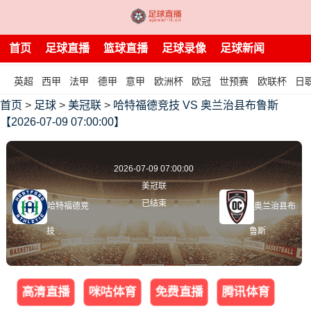
首页
足球直播
篮球直播
足球录像
足球新闻
英超
西甲
法甲
德甲
意甲
欧洲杯
欧冠
世预赛
欧联杯
日
首页
>
足球
>
美冠联
>
哈特福德竞技 VS 奥兰治县布鲁斯
【2026-07-09 07:00:00】
2026-07-09 07:00:00
美冠联
已结束
哈特福德竞
奥兰治县布
技
鲁斯
高清直播
咪咕体育
免费直播
腾讯体育