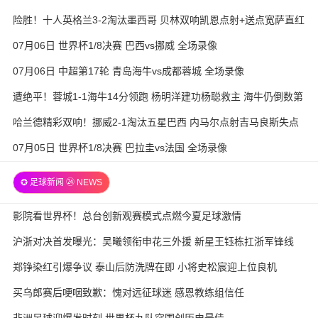
险胜！十人英格兰3-2淘汰墨西哥 贝林双响凯恩点射+送点宽萨直红
07月06日 世界杯1/8决赛 巴西vs挪威 全场录像
07月06日 中超第17轮 青岛海牛vs成都蓉城 全场录像
遭绝平！蓉城1-1海牛14分领跑 杨明洋建功杨聪救主 海牛仍倒数第
3
哈兰德精彩双响！挪威2-1淘汰五星巴西 内马尔点射吉马良斯失点
07月05日 世界杯1/8决赛 巴拉圭vs法国 全场录像
✪ 足球新闻 ㉔ NEWS
影院看世界杯！总台创新观赛模式点燃今夏足球激情
沪浙对决首发曝光：吴曦领衔申花三外援 新星王钰栋扛浙军锋线
郑铮染红引爆争议 泰山后防洗牌在即 小将史松宸迎上位良机
买乌郎赛后哽咽致歉：愧对远征球迷 感恩教练组信任
非洲足球迎爆发时刻 世界杯九队突围创历史最佳