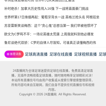
补时绝杀！加拿大历史性闯入16强 下一战将直面豪门挑战
世界杯第17日烽烟再起：葡萄牙背水一战 英格兰抢头名 阿根廷坐
收渔利
苏亚雷斯笑谈梅西：这个"贪心鬼"总想当第一 我们早被他惯坏了
欧文为C罗鸣不平：一场论英雄太荒唐 上周我就料到他必爆发
鲁尼谈绝代双骄：C罗的自律人尽皆知，可谁真正读懂梅西的伟
大？
足球高清直播
足球在线直播
足球视频直播
足
✪ 体育词条
24直播网为全球足球迷提供足球在线直播，免费高清足球直
播，无插件流畅观看足球直播，随时随地畅享足球精彩对决！
本站所有直播信号均由用户收集或从搜索引擎搜索整理获得，
所有内容均来自互联网，我们自身不提供任何直播信号和视频
内容。
Copyright © 2026 24直播网. All Rights Reserved.