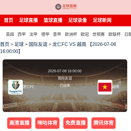
首页
足球直播
篮球直播
足球录像
足球新闻
英超
西甲
法甲
德甲
意甲
欧洲杯
欧冠
世预赛
欧联杯
日
首页
>
足球
>
国际友谊
>
龙仁FC VS 越南 【2026-07-08
16:00:00】
2026-07-08 16:00:00
国际友谊
已结束
龙仁FC
越南
高清直播
咪咕体育
免费直播
腾讯体育