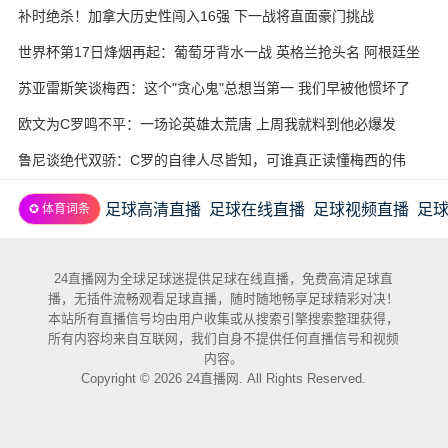
补时绝杀！加拿大历史性闯入16强 下一战将直面豪门挑战
世界杯第17日烽烟再起：葡萄牙背水一战 英格兰抢头名 阿根廷坐
收渔利
苏亚雷斯笑谈梅西：这个"贪心鬼"总想当第一 我们早被他惯坏了
欧文为C罗鸣不平：一场论英雄太荒唐 上周我就料到他必爆发
鲁尼谈绝代双骄：C罗的自律人尽皆知，可谁真正读懂梅西的伟
大？
足球高清直播
足球在线直播
足球视频直播
足
✪ 体育词条
24直播网为全球足球迷提供足球在线直播，免费高清足球直
播，无插件流畅观看足球直播，随时随地畅享足球精彩对决！
本站所有直播信号均由用户收集或从搜索引擎搜索整理获得，
所有内容均来自互联网，我们自身不提供任何直播信号和视频
内容。
Copyright © 2026 24直播网. All Rights Reserved.