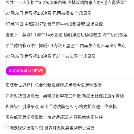
险胜！十人英格兰3-2淘汰墨西哥 贝林双响凯恩点射+送点宽萨直红
07月06日 世界杯1/8决赛 巴西vs挪威 全场录像
07月06日 中超第17轮 青岛海牛vs成都蓉城 全场录像
遭绝平！蓉城1-1海牛14分领跑 杨明洋建功杨聪救主 海牛仍倒数第
3
哈兰德精彩双响！挪威2-1淘汰五星巴西 内马尔点射吉马良斯失点
07月05日 世界杯1/8决赛 巴拉圭vs法国 全场录像
✪ 足球新闻 ㉔ NEWS
影院看世界杯！总台创新观赛模式点燃今夏足球激情
沪浙对决首发曝光：吴曦领衔申花三外援 新星王钰栋扛浙军锋线
郑铮染红引爆争议 泰山后防洗牌在即 小将史松宸迎上位良机
买乌郎赛后哽咽致歉：愧对远征球迷 感恩教练组信任
非洲足球迎爆发时刻 世界杯九队突围创历史最佳