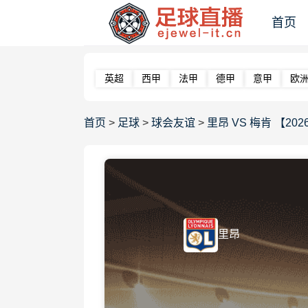
首页
英超
西甲
法甲
德甲
意甲
欧
首页
>
足球
>
球会友谊
>
里昂 VS 梅肯 【2026-
里昂