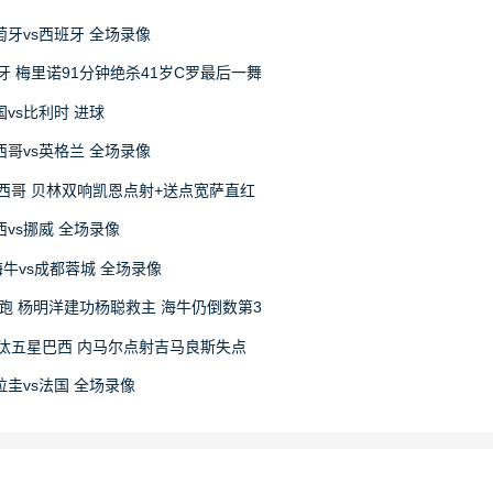
葡萄牙vs西班牙 全场录像
牙 梅里诺91分钟绝杀41岁C罗最后一舞
美国vs比利时 进球
墨西哥vs英格兰 全场录像
墨西哥 贝林双响凯恩点射+送点宽萨直红
巴西vs挪威 全场录像
岛海牛vs成都蓉城 全场录像
领跑 杨明洋建功杨聪救主 海牛仍倒数第3
淘汰五星巴西 内马尔点射吉马良斯失点
巴拉圭vs法国 全场录像