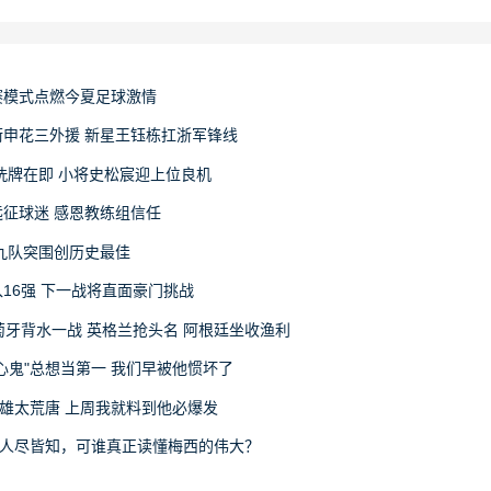
赛模式点燃今夏足球激情
申花三外援 新星王钰栋扛浙军锋线
洗牌在即 小将史松宸迎上位良机
征球迷 感恩教练组信任
九队突围创历史最佳
16强 下一战将直面豪门挑战
萄牙背水一战 英格兰抢头名 阿根廷坐收渔利
心鬼"总想当第一 我们早被他惯坏了
雄太荒唐 上周我就料到他必爆发
律人尽皆知，可谁真正读懂梅西的伟大？