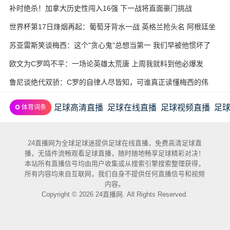
补时绝杀！加拿大历史性闯入16强 下一战将直面豪门挑战
世界杯第17日烽烟再起：葡萄牙背水一战 英格兰抢头名 阿根廷坐
收渔利
苏亚雷斯笑谈梅西：这个"贪心鬼"总想当第一 我们早被他惯坏了
欧文为C罗鸣不平：一场论英雄太荒唐 上周我就料到他必爆发
鲁尼谈绝代双骄：C罗的自律人尽皆知，可谁真正读懂梅西的伟
大？
足球高清直播
足球在线直播
足球视频直播
足
✪ 体育词条
24直播网为全球足球迷提供足球在线直播，免费高清足球直
播，无插件流畅观看足球直播，随时随地畅享足球精彩对决！
本站所有直播信号均由用户收集或从搜索引擎搜索整理获得，
所有内容均来自互联网，我们自身不提供任何直播信号和视频
内容。
Copyright © 2026 24直播网. All Rights Reserved.