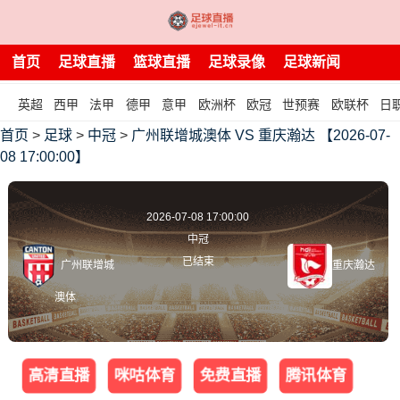
首页
足球直播
篮球直播
足球录像
足球新闻
英超
西甲
法甲
德甲
意甲
欧洲杯
欧冠
世预赛
欧联杯
日
首页
>
足球
>
中冠
>
广州联增城澳体 VS 重庆瀚达 【2026-07-
08 17:00:00】
2026-07-08 17:00:00
中冠
已结束
广州联增城
重庆瀚达
澳体
高清直播
咪咕体育
免费直播
腾讯体育