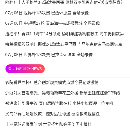
险胜！十人英格兰3-2淘汰墨西哥 贝林双响凯恩点射+送点宽萨直红
07月06日 世界杯1/8决赛 巴西vs挪威 全场录像
07月06日 中超第17轮 青岛海牛vs成都蓉城 全场录像
遭绝平！蓉城1-1海牛14分领跑 杨明洋建功杨聪救主 海牛仍倒数第
3
哈兰德精彩双响！挪威2-1淘汰五星巴西 内马尔点射吉马良斯失点
07月05日 世界杯1/8决赛 巴拉圭vs法国 全场录像
✪ 足球新闻 ㉔ NEWS
影院看世界杯！总台创新观赛模式点燃今夏足球激情
沪浙对决首发曝光：吴曦领衔申花三外援 新星王钰栋扛浙军锋线
郑铮染红引爆争议 泰山后防洗牌在即 小将史松宸迎上位良机
买乌郎赛后哽咽致歉：愧对远征球迷 感恩教练组信任
非洲足球迎爆发时刻 世界杯九队突围创历史最佳