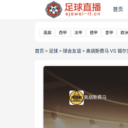
首页
英超
西甲
法甲
德甲
意甲
欧
首页
>
足球
>
球会友谊
>
奥胡斯费马 VS 锡尔克堡 
奥胡斯费马