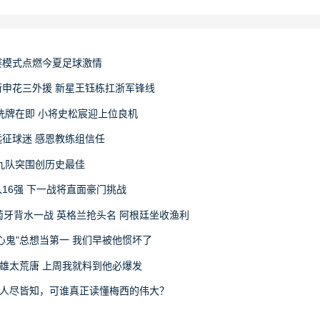
赛模式点燃今夏足球激情
申花三外援 新星王钰栋扛浙军锋线
洗牌在即 小将史松宸迎上位良机
征球迷 感恩教练组信任
九队突围创历史最佳
16强 下一战将直面豪门挑战
萄牙背水一战 英格兰抢头名 阿根廷坐收渔利
心鬼"总想当第一 我们早被他惯坏了
雄太荒唐 上周我就料到他必爆发
律人尽皆知，可谁真正读懂梅西的伟大？