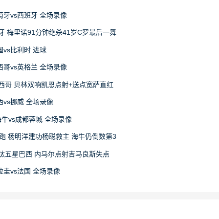
葡萄牙vs西班牙 全场录像
牙 梅里诺91分钟绝杀41岁C罗最后一舞
美国vs比利时 进球
墨西哥vs英格兰 全场录像
墨西哥 贝林双响凯恩点射+送点宽萨直红
巴西vs挪威 全场录像
岛海牛vs成都蓉城 全场录像
领跑 杨明洋建功杨聪救主 海牛仍倒数第3
淘汰五星巴西 内马尔点射吉马良斯失点
巴拉圭vs法国 全场录像