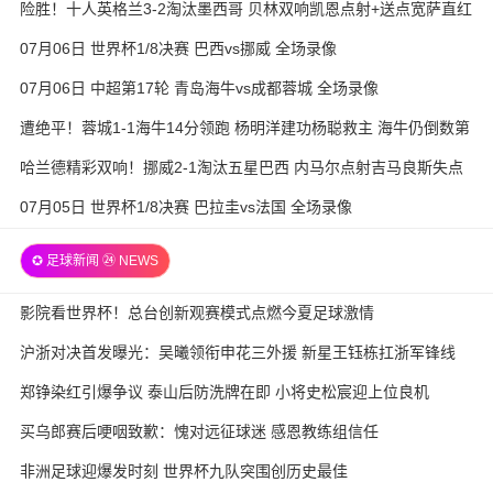
险胜！十人英格兰3-2淘汰墨西哥 贝林双响凯恩点射+送点宽萨直红
07月06日 世界杯1/8决赛 巴西vs挪威 全场录像
07月06日 中超第17轮 青岛海牛vs成都蓉城 全场录像
遭绝平！蓉城1-1海牛14分领跑 杨明洋建功杨聪救主 海牛仍倒数第
3
哈兰德精彩双响！挪威2-1淘汰五星巴西 内马尔点射吉马良斯失点
07月05日 世界杯1/8决赛 巴拉圭vs法国 全场录像
✪ 足球新闻 ㉔ NEWS
影院看世界杯！总台创新观赛模式点燃今夏足球激情
沪浙对决首发曝光：吴曦领衔申花三外援 新星王钰栋扛浙军锋线
郑铮染红引爆争议 泰山后防洗牌在即 小将史松宸迎上位良机
买乌郎赛后哽咽致歉：愧对远征球迷 感恩教练组信任
非洲足球迎爆发时刻 世界杯九队突围创历史最佳