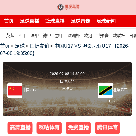
首页
足球直播
篮球直播
足球录像
足球新闻
英超
西甲
法甲
德甲
意甲
欧洲杯
欧冠
世预赛
欧联杯
日
首页
>
足球
>
国际友谊
>
中国U17 VS 坦桑尼亚U17 【2026-
07-08 19:35:00】
2026-07-08 19:35:00
国际友谊
已结束
中国U17
坦桑尼亚
U17
高清直播
咪咕体育
免费直播
腾讯体育