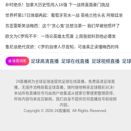
补时绝杀！加拿大历史性闯入16强 下一战将直面豪门挑战
世界杯第17日烽烟再起：葡萄牙背水一战 英格兰抢头名 阿根廷坐
收渔利
苏亚雷斯笑谈梅西：这个"贪心鬼"总想当第一 我们早被他惯坏了
欧文为C罗鸣不平：一场论英雄太荒唐 上周我就料到他必爆发
鲁尼谈绝代双骄：C罗的自律人尽皆知，可谁真正读懂梅西的伟
大？
足球高清直播
足球在线直播
足球视频直播
足
✪ 体育词条
24直播网为全球足球迷提供足球在线直播，免费高清足球直
播，无插件流畅观看足球直播，随时随地畅享足球精彩对决！
本站所有直播信号均由用户收集或从搜索引擎搜索整理获得，
所有内容均来自互联网，我们自身不提供任何直播信号和视频
内容。
Copyright © 2026 24直播网. All Rights Reserved.