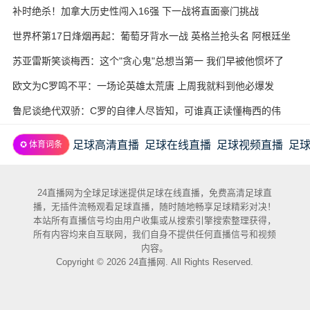
补时绝杀！加拿大历史性闯入16强 下一战将直面豪门挑战
世界杯第17日烽烟再起：葡萄牙背水一战 英格兰抢头名 阿根廷坐
收渔利
苏亚雷斯笑谈梅西：这个"贪心鬼"总想当第一 我们早被他惯坏了
欧文为C罗鸣不平：一场论英雄太荒唐 上周我就料到他必爆发
鲁尼谈绝代双骄：C罗的自律人尽皆知，可谁真正读懂梅西的伟
大？
足球高清直播
足球在线直播
足球视频直播
足
✪ 体育词条
24直播网为全球足球迷提供足球在线直播，免费高清足球直
播，无插件流畅观看足球直播，随时随地畅享足球精彩对决！
本站所有直播信号均由用户收集或从搜索引擎搜索整理获得，
所有内容均来自互联网，我们自身不提供任何直播信号和视频
内容。
Copyright © 2026 24直播网. All Rights Reserved.