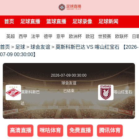
首页
足球直播
篮球直播
足球录像
足球新闻
英超
西甲
法甲
德甲
意甲
欧洲杯
欧冠
世预赛
欧联杯
日
首页
>
足球
>
球会友谊
>
莫斯科斯巴达 VS 喀山红宝石 【2026-
07-09 00:30:00】
2026-07-09 00:30:00
球会友谊
已结束
莫斯科斯巴
喀山红宝石
达
高清直播
咪咕体育
免费直播
腾讯体育