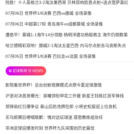
险胜！十人英格兰3-2淘汰墨西哥 贝林双响凯恩点射+送点宽萨直红
07月06日 世界杯1/8决赛 巴西vs挪威 全场录像
07月06日 中超第17轮 青岛海牛vs成都蓉城 全场录像
遭绝平！蓉城1-1海牛14分领跑 杨明洋建功杨聪救主 海牛仍倒数第
3
哈兰德精彩双响！挪威2-1淘汰五星巴西 内马尔点射吉马良斯失点
07月05日 世界杯1/8决赛 巴拉圭vs法国 全场录像
✪ 足球新闻 ㉔ NEWS
影院看世界杯！总台创新观赛模式点燃今夏足球激情
沪浙对决首发曝光：吴曦领衔申花三外援 新星王钰栋扛浙军锋线
郑铮染红引爆争议 泰山后防洗牌在即 小将史松宸迎上位良机
买乌郎赛后哽咽致歉：愧对远征球迷 感恩教练组信任
非洲足球迎爆发时刻 世界杯九队突围创历史最佳