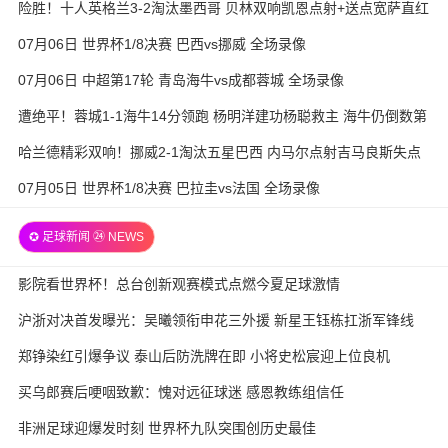
险胜！十人英格兰3-2淘汰墨西哥 贝林双响凯恩点射+送点宽萨直红
07月06日 世界杯1/8决赛 巴西vs挪威 全场录像
07月06日 中超第17轮 青岛海牛vs成都蓉城 全场录像
遭绝平！蓉城1-1海牛14分领跑 杨明洋建功杨聪救主 海牛仍倒数第
3
哈兰德精彩双响！挪威2-1淘汰五星巴西 内马尔点射吉马良斯失点
07月05日 世界杯1/8决赛 巴拉圭vs法国 全场录像
✪ 足球新闻 ㉔ NEWS
影院看世界杯！总台创新观赛模式点燃今夏足球激情
沪浙对决首发曝光：吴曦领衔申花三外援 新星王钰栋扛浙军锋线
郑铮染红引爆争议 泰山后防洗牌在即 小将史松宸迎上位良机
买乌郎赛后哽咽致歉：愧对远征球迷 感恩教练组信任
非洲足球迎爆发时刻 世界杯九队突围创历史最佳