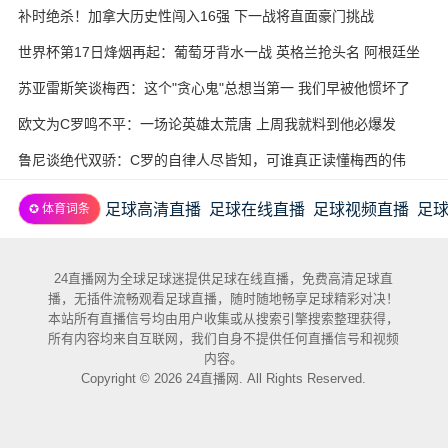
补时绝杀！加拿大历史性闯入16强 下一战将直面豪门挑战
世界杯第17日烽烟再起：葡萄牙背水一战 英格兰抢头名 阿根廷坐
收渔利
苏亚雷斯笑谈梅西：这个"贪心鬼"总想当第一 我们早被他惯坏了
欧文为C罗鸣不平：一场论英雄太荒唐 上周我就料到他必爆发
鲁尼谈绝代双骄：C罗的自律人尽皆知，可谁真正读懂梅西的伟
大？
足球高清直播
足球在线直播
足球视频直播
足
✪ 体育词条
24直播网为全球足球迷提供足球在线直播，免费高清足球直
播，无插件流畅观看足球直播，随时随地畅享足球精彩对决！
本站所有直播信号均由用户收集或从搜索引擎搜索整理获得，
所有内容均来自互联网，我们自身不提供任何直播信号和视频
内容。
Copyright © 2026 24直播网. All Rights Reserved.