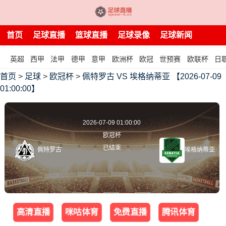
首页
足球直播
篮球直播
足球录像
足球新闻
英超
西甲
法甲
德甲
意甲
欧洲杯
欧冠
世预赛
欧联杯
日
首页
>
足球
>
欧冠杯
>
佩特罗古 VS 埃格纳蒂亚 【2026-07-09
01:00:00】
2026-07-09 01:00:00
欧冠杯
已结束
佩特罗古
埃格纳蒂亚
高清直播
咪咕体育
免费直播
腾讯体育