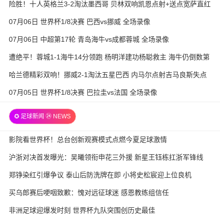
险胜！十人英格兰3-2淘汰墨西哥 贝林双响凯恩点射+送点宽萨直红
07月06日 世界杯1/8决赛 巴西vs挪威 全场录像
07月06日 中超第17轮 青岛海牛vs成都蓉城 全场录像
遭绝平！蓉城1-1海牛14分领跑 杨明洋建功杨聪救主 海牛仍倒数第
3
哈兰德精彩双响！挪威2-1淘汰五星巴西 内马尔点射吉马良斯失点
07月05日 世界杯1/8决赛 巴拉圭vs法国 全场录像
✪ 足球新闻 ㉔ NEWS
影院看世界杯！总台创新观赛模式点燃今夏足球激情
沪浙对决首发曝光：吴曦领衔申花三外援 新星王钰栋扛浙军锋线
郑铮染红引爆争议 泰山后防洗牌在即 小将史松宸迎上位良机
买乌郎赛后哽咽致歉：愧对远征球迷 感恩教练组信任
非洲足球迎爆发时刻 世界杯九队突围创历史最佳