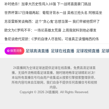
补时绝杀！加拿大历史性闯入16强 下一战将直面豪门挑战
世界杯第17日烽烟再起：葡萄牙背水一战 英格兰抢头名 阿根廷坐
收渔利
苏亚雷斯笑谈梅西：这个"贪心鬼"总想当第一 我们早被他惯坏了
欧文为C罗鸣不平：一场论英雄太荒唐 上周我就料到他必爆发
鲁尼谈绝代双骄：C罗的自律人尽皆知，可谁真正读懂梅西的伟
大？
足球高清直播
足球在线直播
足球视频直播
足
✪ 体育词条
24直播网为全球足球迷提供足球在线直播，免费高清足球直
播，无插件流畅观看足球直播，随时随地畅享足球精彩对决！
本站所有直播信号均由用户收集或从搜索引擎搜索整理获得，
所有内容均来自互联网，我们自身不提供任何直播信号和视频
内容。
Copyright © 2026 24直播网. All Rights Reserved.