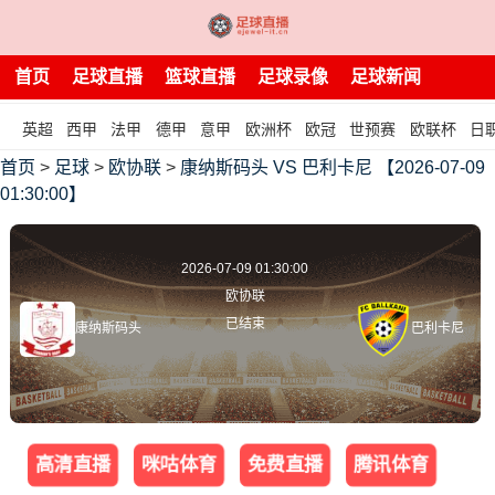
首页
足球直播
篮球直播
足球录像
足球新闻
英超
西甲
法甲
德甲
意甲
欧洲杯
欧冠
世预赛
欧联杯
日
首页
>
足球
>
欧协联
>
康纳斯码头 VS 巴利卡尼 【2026-07-09
01:30:00】
2026-07-09 01:30:00
欧协联
已结束
康纳斯码头
巴利卡尼
高清直播
咪咕体育
免费直播
腾讯体育