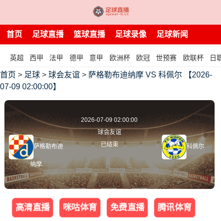
首页
足球直播
篮球直播
足球录像
足球新闻
英超
西甲
法甲
德甲
意甲
欧洲杯
欧冠
世预赛
欧联杯
日
首页
>
足球
>
球会友谊
>
萨格勒布迪纳摩 VS 科佩尔 【2026-
07-09 02:00:00】
2026-07-09 02:00:00
球会友谊
已结束
萨格勒布迪
科佩尔
纳摩
高清直播
咪咕体育
免费直播
腾讯体育