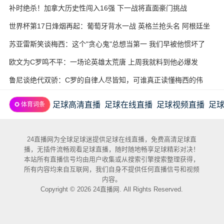
补时绝杀！加拿大历史性闯入16强 下一战将直面豪门挑战
世界杯第17日烽烟再起：葡萄牙背水一战 英格兰抢头名 阿根廷坐
收渔利
苏亚雷斯笑谈梅西：这个"贪心鬼"总想当第一 我们早被他惯坏了
欧文为C罗鸣不平：一场论英雄太荒唐 上周我就料到他必爆发
鲁尼谈绝代双骄：C罗的自律人尽皆知，可谁真正读懂梅西的伟
大？
足球高清直播
足球在线直播
足球视频直播
足
✪ 体育词条
24直播网为全球足球迷提供足球在线直播，免费高清足球直
播，无插件流畅观看足球直播，随时随地畅享足球精彩对决！
本站所有直播信号均由用户收集或从搜索引擎搜索整理获得，
所有内容均来自互联网，我们自身不提供任何直播信号和视频
内容。
Copyright © 2026 24直播网. All Rights Reserved.