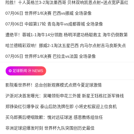
险胜！十人英格兰3-2淘汰墨西哥 贝林双响凯恩点射+送点宽萨直红
07月06日 世界杯1/8决赛 巴西vs挪威 全场录像
07月06日 中超第17轮 青岛海牛vs成都蓉城 全场录像
遭绝平！蓉城1-1海牛14分领跑 杨明洋建功杨聪救主 海牛仍倒数第
3
哈兰德精彩双响！挪威2-1淘汰五星巴西 内马尔点射吉马良斯失点
07月05日 世界杯1/8决赛 巴拉圭vs法国 全场录像
✪ 足球新闻 ㉔ NEWS
影院看世界杯！总台创新观赛模式点燃今夏足球激情
沪浙对决首发曝光：吴曦领衔申花三外援 新星王钰栋扛浙军锋线
郑铮染红引爆争议 泰山后防洗牌在即 小将史松宸迎上位良机
买乌郎赛后哽咽致歉：愧对远征球迷 感恩教练组信任
非洲足球迎爆发时刻 世界杯九队突围创历史最佳