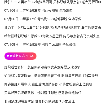
险胜！十人英格兰3-2淘汰墨西哥 贝林双响凯恩点射+送点宽萨直红
07月06日 世界杯1/8决赛 巴西vs挪威 全场录像
07月06日 中超第17轮 青岛海牛vs成都蓉城 全场录像
遭绝平！蓉城1-1海牛14分领跑 杨明洋建功杨聪救主 海牛仍倒数第
3
哈兰德精彩双响！挪威2-1淘汰五星巴西 内马尔点射吉马良斯失点
07月05日 世界杯1/8决赛 巴拉圭vs法国 全场录像
✪ 足球新闻 ㉔ NEWS
影院看世界杯！总台创新观赛模式点燃今夏足球激情
沪浙对决首发曝光：吴曦领衔申花三外援 新星王钰栋扛浙军锋线
郑铮染红引爆争议 泰山后防洗牌在即 小将史松宸迎上位良机
买乌郎赛后哽咽致歉：愧对远征球迷 感恩教练组信任
非洲足球迎爆发时刻 世界杯九队突围创历史最佳