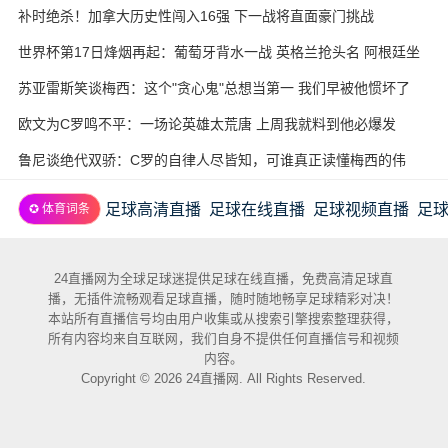
补时绝杀！加拿大历史性闯入16强 下一战将直面豪门挑战
世界杯第17日烽烟再起：葡萄牙背水一战 英格兰抢头名 阿根廷坐
收渔利
苏亚雷斯笑谈梅西：这个"贪心鬼"总想当第一 我们早被他惯坏了
欧文为C罗鸣不平：一场论英雄太荒唐 上周我就料到他必爆发
鲁尼谈绝代双骄：C罗的自律人尽皆知，可谁真正读懂梅西的伟
大？
足球高清直播
足球在线直播
足球视频直播
足
✪ 体育词条
24直播网为全球足球迷提供足球在线直播，免费高清足球直
播，无插件流畅观看足球直播，随时随地畅享足球精彩对决！
本站所有直播信号均由用户收集或从搜索引擎搜索整理获得，
所有内容均来自互联网，我们自身不提供任何直播信号和视频
内容。
Copyright © 2026 24直播网. All Rights Reserved.