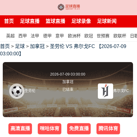
首页
足球直播
篮球直播
足球录像
足球新闻
英超
西甲
法甲
德甲
意甲
欧洲杯
欧冠
世预赛
欧联杯
日
首页
>
足球
>
加拿冠
>
圣劳伦 VS 弗尔戈FC 【2026-07-09
03:00:00】
2026-07-09 03:00:00
加拿冠
已结束
圣劳伦
弗尔戈FC
高清直播
咪咕体育
免费直播
腾讯体育