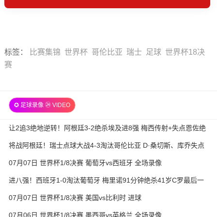
标签
：
比赛集锦
世界杯
哥伦比亚
瑞士
足球
世界杯18决
赛
✪ 足球录像 ㉔ VIDEO
让2追3绝地逆转！阿根廷3-2绝杀埃及进8强 梅西传射+失点恩佐绝
杀
将战阿根廷！瑞士点球大战4-3淘汰哥伦比亚 D·桑切斯、库乔失点
07月07日 世界杯1/8决赛 葡萄牙vs西班牙 全场录像
进八强！西班牙1-0淘汰葡萄牙 梅里诺91分钟绝杀41岁C罗最后一
舞
07月07日 世界杯1/8决赛 美国vs比利时 进球
07月06日 世界杯1/8决赛 墨西哥vs英格兰 全场录像