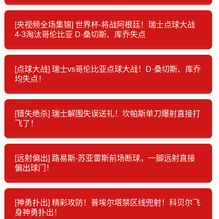
[央视频全场集锦] 世界杯-将战阿根廷！瑞士点球大战
4-3淘汰哥伦比亚 D·桑切斯、库乔失点
[点球大战] 瑞士vs哥伦比亚点球大战！D·桑切斯、库乔
均失点！
[错失绝杀] 瑞士解围失误送礼！坎帕斯单刀爆射直接打
飞了！
[远射偏出] 路易斯-苏亚雷斯前场断球，一脚远射直接
偏出球门！
[神勇扑出] 精彩攻防！普埃尔塔禁区线兜射！科贝尔飞
身神勇扑出！