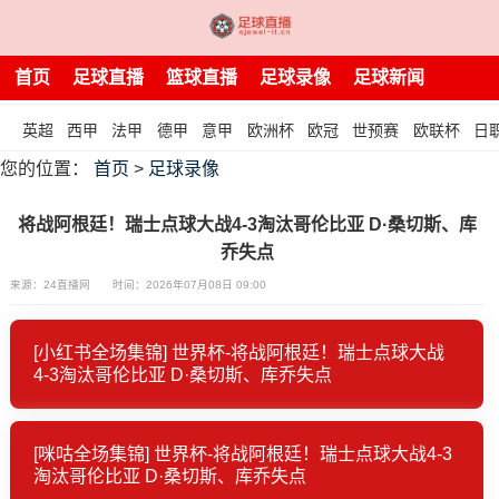
首页
足球直播
篮球直播
足球录像
足球新闻
英超
西甲
法甲
德甲
意甲
欧洲杯
欧冠
世预赛
欧联杯
日
您的位置：
首页
>
足球录像
将战阿根廷！瑞士点球大战4-3淘汰哥伦比亚 D·桑切斯、库
乔失点
来源：24直播网
时间：2026年07月08日 09:00
[小红书全场集锦] 世界杯-将战阿根廷！瑞士点球大战
4-3淘汰哥伦比亚 D·桑切斯、库乔失点
[咪咕全场集锦] 世界杯-将战阿根廷！瑞士点球大战4-3
淘汰哥伦比亚 D·桑切斯、库乔失点