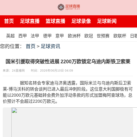
首页
足球直播
篮球直播
足球录像
足球新闻
英超
西甲
法甲
德甲
意甲
欧洲杯
欧冠
世预赛
欧联杯
日
您的位置：
首页
>
足球资讯
国米引援取得突破性进展 2200万欧锁定乌迪内斯铁卫索莱
来源：24直播网
时间：2026年06月10日 04:09
据知名转会专家迪马济奥透露，国际米兰与乌迪内斯后卫索
莱-博马沃科的转会谈判已进入最后冲刺阶段。这位意大利国脚极有可
能以2000万欧元基础转会费外加浮动条款的形式加盟梅阿查球场，总
价预计不会超过2200万欧元。