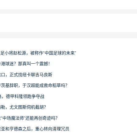
国足小将赵松源，被称作“中国足球的未来”
香港球迷？那真叫一个震撼！
松口，正式找纽卡聊吉马良斯
卢茨基辞职，于汉超能成救命稻草吗？
路，德甲科隆领跑争夺战
西勒，尤文图斯伺机截胡？
“中场魔法师”还能再创奇迹吗？
里亚和亨德森之后，重心转向清理冗员