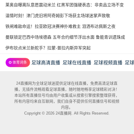
近3.7亿欧
莱奥自曝离队意愿震动米兰 红黑军团强硬表态：非卖品立场不变
温情时刻！津门虎旧将阿奇姆彭下场获主场球迷掌声致敬
铁闸难敌命运！拉亚欧冠决赛神扑难救主 泪洒布达佩斯之夜
曼联锁定巴西中场埃德森 五年合约细节浮出水面 鲁能青训遗珠成
意外赢家
伊布钦点米兰新舵手？拉蒙-普拉内斯异军突起
足球高清直播
足球在线直播
足球视频直播
足
✪ 体育词条
24直播网为全球足球迷提供足球在线直播，免费高清足球直
播，无插件流畅观看足球直播，随时随地畅享足球精彩对决！
本站所有直播信号均由用户收集或从搜索引擎搜索整理获得，
所有内容均来自互联网，我们自身不提供任何直播信号和视频
内容。
Copyright © 2026 24直播网. All Rights Reserved.