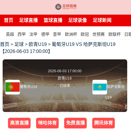
首页
足球直播
篮球直播
足球录像
足球新闻
英超
西甲
法甲
德甲
意甲
欧洲杯
欧冠
世预赛
欧联杯
日
首页
>
足球
>
欧青U19
>
葡萄牙U19 VS 哈萨克斯坦U19
【2026-06-03 17:00:00】
2026-06-03 17:00:00
欧青U19
已结束
葡萄牙U19
哈萨克斯坦
U19
高清直播
咪咕体育
免费直播
腾讯体育