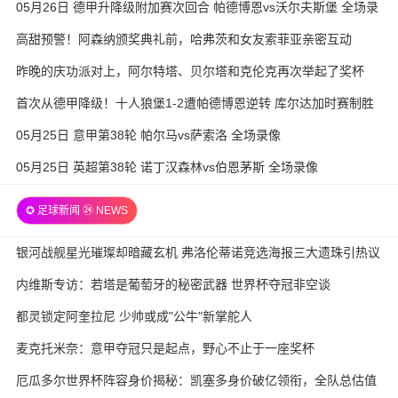
05月26日 德甲升降级附加赛次回合 帕德博恩vs沃尔夫斯堡 全场录
像
高甜预警！阿森纳颁奖典礼前，哈弗茨和女友索菲亚亲密互动
昨晚的庆功派对上，阿尔特塔、贝尔塔和克伦克再次举起了奖杯
首次从德甲降级！十人狼堡1-2遭帕德博恩逆转 库尔达加时赛制胜
05月25日 意甲第38轮 帕尔马vs萨索洛 全场录像
05月25日 英超第38轮 诺丁汉森林vs伯恩茅斯 全场录像
✪ 足球新闻 ㉔ NEWS
银河战舰星光璀璨却暗藏玄机 弗洛伦蒂诺竞选海报三大遗珠引热议
内维斯专访：若塔是葡萄牙的秘密武器 世界杯夺冠非空谈
都灵锁定阿奎拉尼 少帅或成"公牛"新掌舵人
麦克托米奈：意甲夺冠只是起点，野心不止于一座奖杯
厄瓜多尔世界杯阵容身价揭秘：凯塞多身价破亿领衔，全队总估值