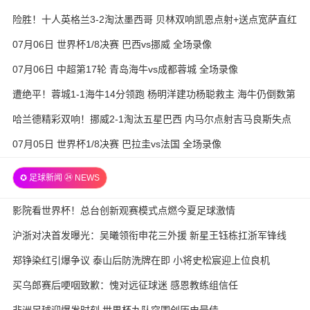
险胜！十人英格兰3-2淘汰墨西哥 贝林双响凯恩点射+送点宽萨直红
07月06日 世界杯1/8决赛 巴西vs挪威 全场录像
07月06日 中超第17轮 青岛海牛vs成都蓉城 全场录像
遭绝平！蓉城1-1海牛14分领跑 杨明洋建功杨聪救主 海牛仍倒数第
3
哈兰德精彩双响！挪威2-1淘汰五星巴西 内马尔点射吉马良斯失点
07月05日 世界杯1/8决赛 巴拉圭vs法国 全场录像
✪ 足球新闻 ㉔ NEWS
影院看世界杯！总台创新观赛模式点燃今夏足球激情
沪浙对决首发曝光：吴曦领衔申花三外援 新星王钰栋扛浙军锋线
郑铮染红引爆争议 泰山后防洗牌在即 小将史松宸迎上位良机
买乌郎赛后哽咽致歉：愧对远征球迷 感恩教练组信任
非洲足球迎爆发时刻 世界杯九队突围创历史最佳