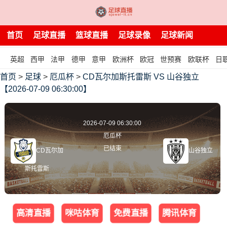
首页
足球直播
篮球直播
足球录像
足球新闻
英超
西甲
法甲
德甲
意甲
欧洲杯
欧冠
世预赛
欧联杯
日
首页
>
足球
>
厄瓜杯
>
CD瓦尔加斯托雷斯 VS 山谷独立
【2026-07-09 06:30:00】
2026-07-09 06:30:00
厄瓜杯
已结束
CD瓦尔加
山谷独立
斯托雷斯
高清直播
咪咕体育
免费直播
腾讯体育