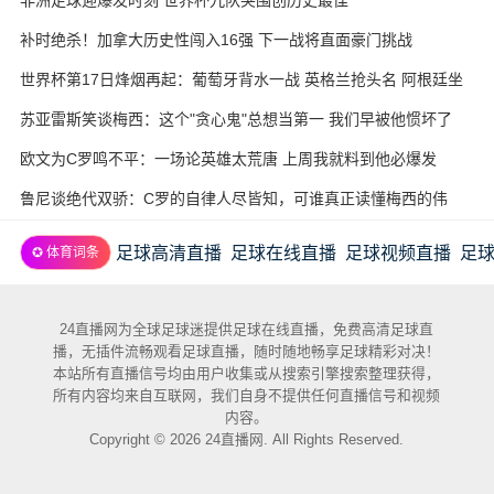
补时绝杀！加拿大历史性闯入16强 下一战将直面豪门挑战
世界杯第17日烽烟再起：葡萄牙背水一战 英格兰抢头名 阿根廷坐
收渔利
苏亚雷斯笑谈梅西：这个"贪心鬼"总想当第一 我们早被他惯坏了
欧文为C罗鸣不平：一场论英雄太荒唐 上周我就料到他必爆发
鲁尼谈绝代双骄：C罗的自律人尽皆知，可谁真正读懂梅西的伟
大？
足球高清直播
足球在线直播
足球视频直播
足
✪ 体育词条
24直播网为全球足球迷提供足球在线直播，免费高清足球直
播，无插件流畅观看足球直播，随时随地畅享足球精彩对决！
本站所有直播信号均由用户收集或从搜索引擎搜索整理获得，
所有内容均来自互联网，我们自身不提供任何直播信号和视频
内容。
Copyright © 2026 24直播网. All Rights Reserved.