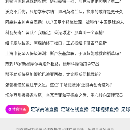
利物浦英超进球助攻榜：萨拉赫独一档，加克波悄悄爬到了第二？
沃克不后悔，只想学米尔纳：退出英格兰队，换来的或许是更长久
的职业生涯
阿森纳主帅点名表扬！U17国足小将赵松源，被称作“中国足球的未
来”
科瓦契奇：留队？我确定；香港球迷？那真叫一个震撼！
纽卡跟队独家：阿森纳终于松口，正式找纽卡聊吉马良斯
上海申花坠入保级深渊：斯卢茨基辞职，于汉超能成救命稻草吗？
热刺18岁新星摩尔再踏外租路，德甲科隆领跑争夺战
那不勒斯快马加鞭抢巴迪亚西勒，尤文图斯伺机截胡？
张馨租借加盟辽宁女足，这位“中场魔法师”还能再创奇迹吗？
切尔西引援接近收尾，查瓦里亚和亨德森之后，重心转向清理冗员
足球高清直播
足球在线直播
足球视频直播
足
✪ 体育词条
24直播网为全球足球迷提供足球在线直播，免费高清足球直