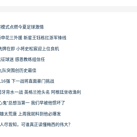
赛模式点燃今夏足球激情
申花三外援 新星王钰栋扛浙军锋线
洗牌在即 小将史松宸迎上位良机
征球迷 感恩教练组信任
九队突围创历史最佳
16强 下一战将直面豪门挑战
萄牙背水一战 英格兰抢头名 阿根廷坐收渔利
心鬼"总想当第一 我们早被他惯坏了
雄太荒唐 上周我就料到他必爆发
律人尽皆知，可谁真正读懂梅西的伟大？