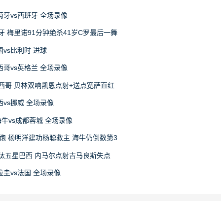
葡萄牙vs西班牙 全场录像
牙 梅里诺91分钟绝杀41岁C罗最后一舞
美国vs比利时 进球
墨西哥vs英格兰 全场录像
墨西哥 贝林双响凯恩点射+送点宽萨直红
巴西vs挪威 全场录像
岛海牛vs成都蓉城 全场录像
领跑 杨明洋建功杨聪救主 海牛仍倒数第3
淘汰五星巴西 内马尔点射吉马良斯失点
巴拉圭vs法国 全场录像