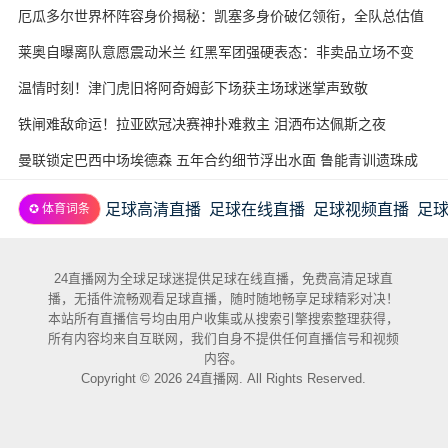
厄瓜多尔世界杯阵容身价揭秘：凯塞多身价破亿领衔，全队总估值
近3.7亿欧
莱奥自曝离队意愿震动米兰 红黑军团强硬表态：非卖品立场不变
温情时刻！津门虎旧将阿奇姆彭下场获主场球迷掌声致敬
铁闸难敌命运！拉亚欧冠决赛神扑难救主 泪洒布达佩斯之夜
曼联锁定巴西中场埃德森 五年合约细节浮出水面 鲁能青训遗珠成
意外赢家
足球高清直播
足球在线直播
足球视频直播
足
✪ 体育词条
24直播网为全球足球迷提供足球在线直播，免费高清足球直
播，无插件流畅观看足球直播，随时随地畅享足球精彩对决！
本站所有直播信号均由用户收集或从搜索引擎搜索整理获得，
所有内容均来自互联网，我们自身不提供任何直播信号和视频
内容。
Copyright © 2026 24直播网. All Rights Reserved.