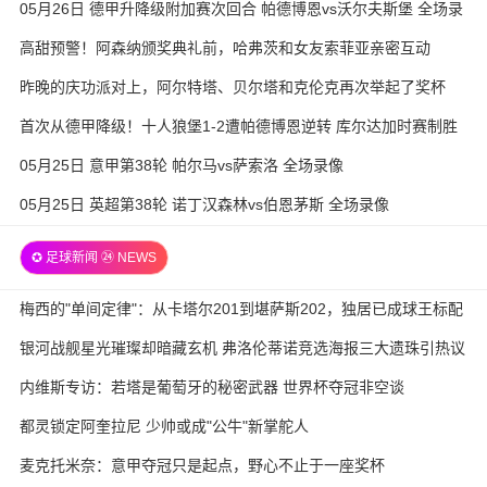
05月26日 德甲升降级附加赛次回合 帕德博恩vs沃尔夫斯堡 全场录
像
高甜预警！阿森纳颁奖典礼前，哈弗茨和女友索菲亚亲密互动
昨晚的庆功派对上，阿尔特塔、贝尔塔和克伦克再次举起了奖杯
首次从德甲降级！十人狼堡1-2遭帕德博恩逆转 库尔达加时赛制胜
05月25日 意甲第38轮 帕尔马vs萨索洛 全场录像
05月25日 英超第38轮 诺丁汉森林vs伯恩茅斯 全场录像
✪ 足球新闻 ㉔ NEWS
梅西的"单间定律"：从卡塔尔201到堪萨斯202，独居已成球王标配
银河战舰星光璀璨却暗藏玄机 弗洛伦蒂诺竞选海报三大遗珠引热议
内维斯专访：若塔是葡萄牙的秘密武器 世界杯夺冠非空谈
都灵锁定阿奎拉尼 少帅或成"公牛"新掌舵人
麦克托米奈：意甲夺冠只是起点，野心不止于一座奖杯