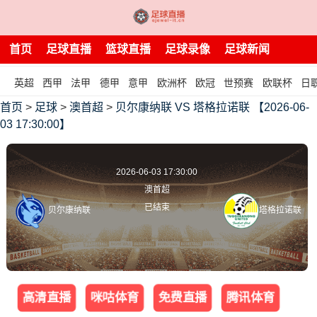
首页
足球直播
篮球直播
足球录像
足球新闻
英超
西甲
法甲
德甲
意甲
欧洲杯
欧冠
世预赛
欧联杯
日
首页
>
足球
>
澳首超
>
贝尔康纳联 VS 塔格拉诺联 【2026-06-
03 17:30:00】
2026-06-03 17:30:00
澳首超
已结束
贝尔康纳联
塔格拉诺联
高清直播
咪咕体育
免费直播
腾讯体育