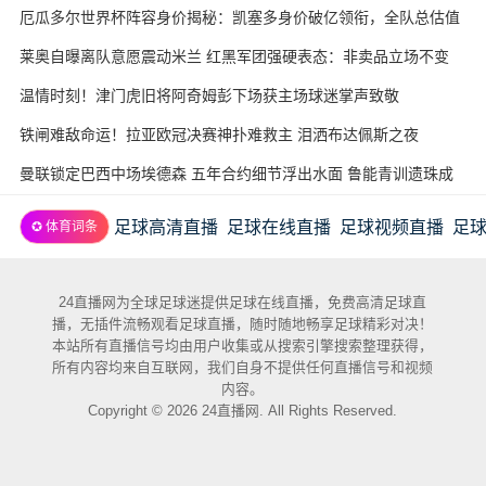
厄瓜多尔世界杯阵容身价揭秘：凯塞多身价破亿领衔，全队总估值
近3.7亿欧
莱奥自曝离队意愿震动米兰 红黑军团强硬表态：非卖品立场不变
温情时刻！津门虎旧将阿奇姆彭下场获主场球迷掌声致敬
铁闸难敌命运！拉亚欧冠决赛神扑难救主 泪洒布达佩斯之夜
曼联锁定巴西中场埃德森 五年合约细节浮出水面 鲁能青训遗珠成
意外赢家
足球高清直播
足球在线直播
足球视频直播
足
✪ 体育词条
24直播网为全球足球迷提供足球在线直播，免费高清足球直
播，无插件流畅观看足球直播，随时随地畅享足球精彩对决！
本站所有直播信号均由用户收集或从搜索引擎搜索整理获得，
所有内容均来自互联网，我们自身不提供任何直播信号和视频
内容。
Copyright © 2026 24直播网. All Rights Reserved.