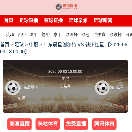
首页
足球直播
篮球直播
足球录像
足球新闻
英超
西甲
法甲
德甲
意甲
欧洲杯
欧冠
世预赛
欧联杯
日
首页
>
足球
>
中冠
>
广东晨星创尔特 VS 赣州红星 【2026-06-
03 18:00:00】
2026-06-03 18:00:00
中冠
已结束
广东晨星创
赣州红星
尔特
高清直播
咪咕体育
免费直播
腾讯体育