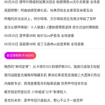
05月26日 德甲升降级附加赛次回合 帕德博恩vs沃尔夫斯堡 全场录
像
高甜预警！阿森纳颁奖典礼前，哈弗茨和女友索菲亚亲密互动
昨晚的庆功派对上，阿尔特塔、贝尔塔和克伦克再次举起了奖杯
首次从德甲降级！十人狼堡1-2遭帕德博恩逆转 库尔达加时赛制胜
05月25日 意甲第38轮 帕尔马vs萨索洛 全场录像
05月25日 英超第38轮 诺丁汉森林vs伯恩茅斯 全场录像
✪ 足球新闻 ㉔ NEWS
梅西的"单间定律"：从卡塔尔201到堪萨斯202，独居已成球王标配
银河战舰星光璀璨却暗藏玄机 弗洛伦蒂诺竞选海报三大遗珠引热议
内维斯专访：若塔是葡萄牙的秘密武器 世界杯夺冠非空谈
都灵锁定阿奎拉尼 少帅或成"公牛"新掌舵人
麦克托米奈：意甲夺冠只是起点，野心不止于一座奖杯