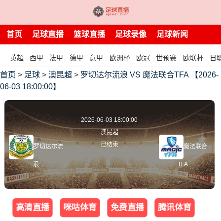
首页
足球直播
篮球直播
足球录像
足球新闻
英超
西甲
法甲
德甲
意甲
欧洲杯
欧冠
世预赛
欧联杯
日
首页
>
足球
>
澳昆超
>
罗切达尔流浪 VS 魔法联合TFA 【2026-
06-03 18:00:00】
2026-06-03 18:00:00
澳昆超
已结束
罗切达尔流
魔法联合
浪
TFA
高清直播
咪咕体育
免费直播
腾讯体育