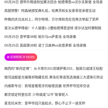
05月26日 德甲升降级附加赛次回合 帕德博恩vs沃尔夫斯堡 全场录
像
高甜预警！阿森纳颁奖典礼前，哈弗茨和女友索菲亚亲密互动
昨晚的庆功派对上，阿尔特塔、贝尔塔和克伦克再次举起了奖杯
首次从德甲降级！十人狼堡1-2遭帕德博恩逆转 库尔达加时赛制胜
05月25日 意甲第38轮 帕尔马vs萨索洛 全场录像
05月25日 英超第38轮 诺丁汉森林vs伯恩茅斯 全场录像
✪ 足球新闻 ㉔ NEWS
梅西的"单间定律"：从卡塔尔201到堪萨斯202，独居已成球王标配
银河战舰星光璀璨却暗藏玄机 弗洛伦蒂诺竞选海报三大遗珠引热议
内维斯专访：若塔是葡萄牙的秘密武器 世界杯夺冠非空谈
都灵锁定阿奎拉尼 少帅或成"公牛"新掌舵人
麦克托米奈：意甲夺冠只是起点，野心不止于一座奖杯