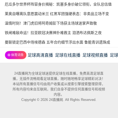
厄瓜多尔世界杯阵容身价揭秘：凯塞多身价破亿领衔，全队总估值
近3.7亿欧
莱奥自曝离队意愿震动米兰 红黑军团强硬表态：非卖品立场不变
温情时刻！津门虎旧将阿奇姆彭下场获主场球迷掌声致敬
铁闸难敌命运！拉亚欧冠决赛神扑难救主 泪洒布达佩斯之夜
曼联锁定巴西中场埃德森 五年合约细节浮出水面 鲁能青训遗珠成
意外赢家
足球高清直播
足球在线直播
足球视频直播
足
✪ 体育词条
24直播网为全球足球迷提供足球在线直播，免费高清足球直
播，无插件流畅观看足球直播，随时随地畅享足球精彩对决！
本站所有直播信号均由用户收集或从搜索引擎搜索整理获得，
所有内容均来自互联网，我们自身不提供任何直播信号和视频
内容。
Copyright © 2026 24直播网. All Rights Reserved.