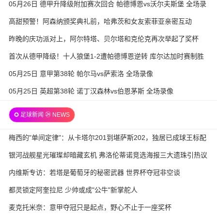
05月26日 德甲升降级附加赛次回合 帕德博恩vs沃尔夫斯堡 全场录
像
高甜预警！阿森纳颁奖典礼前，哈弗茨和女友索菲亚亲密互动
昨晚的庆功派对上，阿尔特塔、贝尔塔和克伦克再次举起了奖杯
首次从德甲降级！十人狼堡1-2遭帕德博恩逆转 库尔达加时赛制胜
05月25日 意甲第38轮 帕尔马vs萨索洛 全场录像
05月25日 英超第38轮 诺丁汉森林vs伯恩茅斯 全场录像
✪ 足球新闻 ㉔ NEWS
梅西的"单间定律"：从卡塔尔201到堪萨斯202，独居已成球王标配
银河战舰星光璀璨却暗藏玄机 弗洛伦蒂诺竞选海报三大遗珠引热议
内维斯专访：若塔是葡萄牙的秘密武器 世界杯夺冠非空谈
都灵锁定阿奎拉尼 少帅或成"公牛"新掌舵人
麦克托米奈：意甲夺冠只是起点，野心不止于一座奖杯