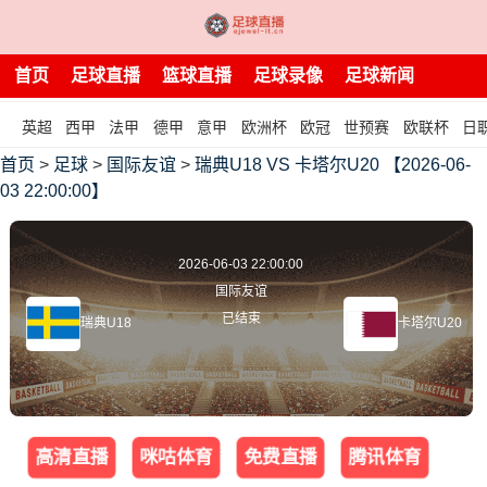
首页
足球直播
篮球直播
足球录像
足球新闻
英超
西甲
法甲
德甲
意甲
欧洲杯
欧冠
世预赛
欧联杯
日
首页
>
足球
>
国际友谊
>
瑞典U18 VS 卡塔尔U20 【2026-06-
03 22:00:00】
2026-06-03 22:00:00
国际友谊
已结束
瑞典U18
卡塔尔U20
高清直播
咪咕体育
免费直播
腾讯体育