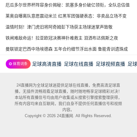
厄瓜多尔世界杯阵容身价揭秘：凯塞多身价破亿领衔，全队总估值
近3.7亿欧
莱奥自曝离队意愿震动米兰 红黑军团强硬表态：非卖品立场不变
温情时刻！津门虎旧将阿奇姆彭下场获主场球迷掌声致敬
铁闸难敌命运！拉亚欧冠决赛神扑难救主 泪洒布达佩斯之夜
曼联锁定巴西中场埃德森 五年合约细节浮出水面 鲁能青训遗珠成
意外赢家
足球高清直播
足球在线直播
足球视频直播
足
✪ 体育词条
24直播网为全球足球迷提供足球在线直播，免费高清足球直
播，无插件流畅观看足球直播，随时随地畅享足球精彩对决！
本站所有直播信号均由用户收集或从搜索引擎搜索整理获得，
所有内容均来自互联网，我们自身不提供任何直播信号和视频
内容。
Copyright © 2026 24直播网. All Rights Reserved.