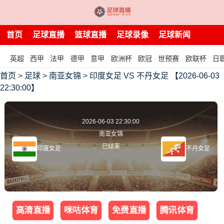
首页
足球直播
篮球直播
足球录像
足球新闻
英超
西甲
法甲
德甲
意甲
欧洲杯
欧冠
世预赛
欧联杯
日
首页
>
足球
>
南亚女锦
>
印度女足 VS 不丹女足 【2026-06-03
22:30:00】
2026-06-03 22:30:00
南亚女锦
已结束
印度女足
不丹女足
高清直播
咪咕体育
免费直播
腾讯体育