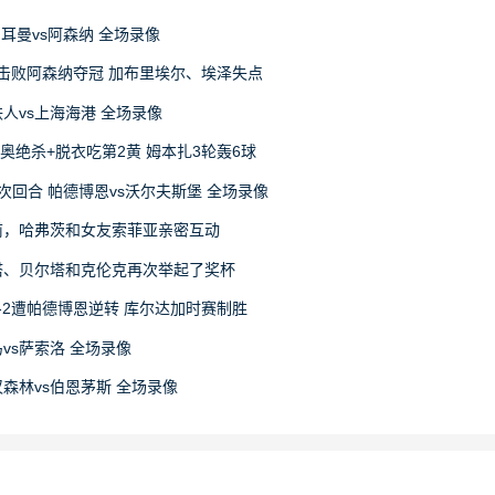
日耳曼vs阿森纳 全场录像
4击败阿森纳夺冠 加布里埃尔、埃泽失点
宁铁人vs上海海港 全场录像
尼奥绝杀+脱衣吃第2黄 姆本扎3轮轰6球
赛次回合 帕德博恩vs沃尔夫斯堡 全场录像
前，哈弗茨和女友索菲亚亲密互动
塔、贝尔塔和克伦克再次举起了奖杯
-2遭帕德博恩逆转 库尔达加时赛制胜
马vs萨索洛 全场录像
丁汉森林vs伯恩茅斯 全场录像