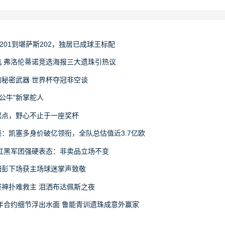
201到堪萨斯202，独居已成球王标配
 弗洛伦蒂诺竞选海报三大遗珠引热议
秘密武器 世界杯夺冠非空谈
公牛"新掌舵人
起点，野心不止于一座奖杯
：凯塞多身价破亿领衔，全队总估值近3.7亿欧
红黑军团强硬表态：非卖品立场不变
姆彭下场获主场球迷掌声致敬
神扑难救主 泪洒布达佩斯之夜
年合约细节浮出水面 鲁能青训遗珠成意外赢家