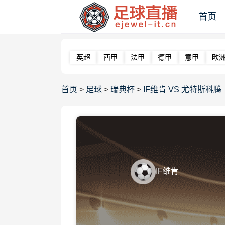
首页
英超
西甲
法甲
德甲
意甲
欧
首页
>
足球
>
瑞典杯
>
IF维肯 VS 尤特斯科腾 【2
IF维肯