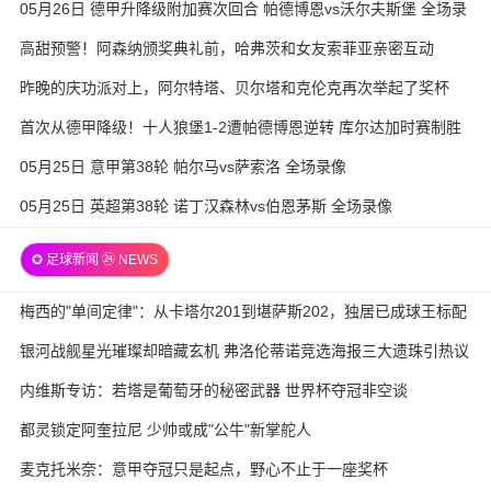
05月26日 德甲升降级附加赛次回合 帕德博恩vs沃尔夫斯堡 全场录
像
高甜预警！阿森纳颁奖典礼前，哈弗茨和女友索菲亚亲密互动
昨晚的庆功派对上，阿尔特塔、贝尔塔和克伦克再次举起了奖杯
首次从德甲降级！十人狼堡1-2遭帕德博恩逆转 库尔达加时赛制胜
05月25日 意甲第38轮 帕尔马vs萨索洛 全场录像
05月25日 英超第38轮 诺丁汉森林vs伯恩茅斯 全场录像
✪ 足球新闻 ㉔ NEWS
梅西的"单间定律"：从卡塔尔201到堪萨斯202，独居已成球王标配
银河战舰星光璀璨却暗藏玄机 弗洛伦蒂诺竞选海报三大遗珠引热议
内维斯专访：若塔是葡萄牙的秘密武器 世界杯夺冠非空谈
都灵锁定阿奎拉尼 少帅或成"公牛"新掌舵人
麦克托米奈：意甲夺冠只是起点，野心不止于一座奖杯