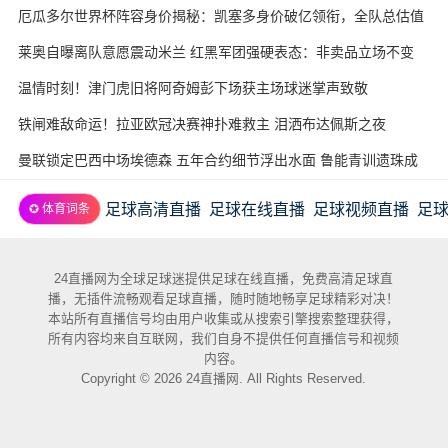
厄瓜多尔世界杯阵容身价揭秘：凯塞多身价破亿领衔，全队总估值
近3.7亿欧
莱奥自曝离队意愿震动米兰 红黑军团强硬表态：非卖品立场不变
温情时刻！津门虎旧将阿奇姆彭下场获主场球迷掌声致敬
铁闸难敌命运！拉亚欧冠决赛神扑难救主 泪洒布达佩斯之夜
曼联锁定巴西中场埃德森 五年合约细节浮出水面 鲁能青训遗珠成
意外赢家
足球高清直播
足球在线直播
足球视频直播
足
✪ 体育词条
24直播网为全球足球迷提供足球在线直播，免费高清足球直
播，无插件流畅观看足球直播，随时随地畅享足球精彩对决！
本站所有直播信号均由用户收集或从搜索引擎搜索整理获得，
所有内容均来自互联网，我们自身不提供任何直播信号和视频
内容。
Copyright © 2026 24直播网. All Rights Reserved.