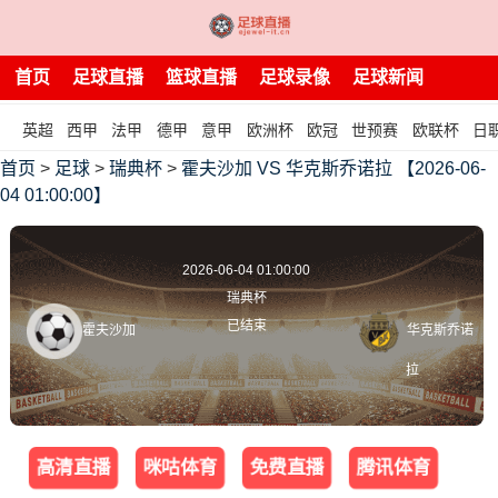
首页
足球直播
篮球直播
足球录像
足球新闻
英超
西甲
法甲
德甲
意甲
欧洲杯
欧冠
世预赛
欧联杯
日
首页
>
足球
>
瑞典杯
>
霍夫沙加 VS 华克斯乔诺拉 【2026-06-
04 01:00:00】
2026-06-04 01:00:00
瑞典杯
已结束
霍夫沙加
华克斯乔诺
拉
高清直播
咪咕体育
免费直播
腾讯体育