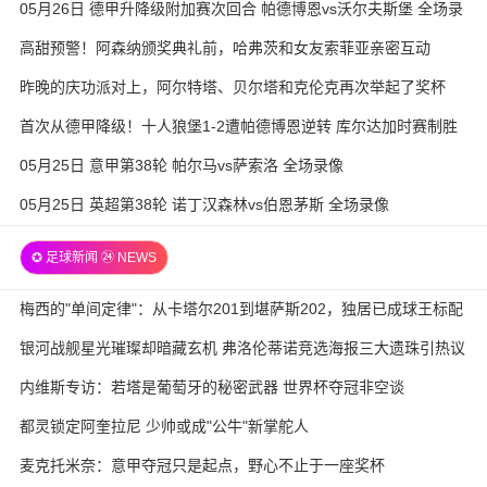
05月26日 德甲升降级附加赛次回合 帕德博恩vs沃尔夫斯堡 全场录
像
高甜预警！阿森纳颁奖典礼前，哈弗茨和女友索菲亚亲密互动
昨晚的庆功派对上，阿尔特塔、贝尔塔和克伦克再次举起了奖杯
首次从德甲降级！十人狼堡1-2遭帕德博恩逆转 库尔达加时赛制胜
05月25日 意甲第38轮 帕尔马vs萨索洛 全场录像
05月25日 英超第38轮 诺丁汉森林vs伯恩茅斯 全场录像
✪ 足球新闻 ㉔ NEWS
梅西的"单间定律"：从卡塔尔201到堪萨斯202，独居已成球王标配
银河战舰星光璀璨却暗藏玄机 弗洛伦蒂诺竞选海报三大遗珠引热议
内维斯专访：若塔是葡萄牙的秘密武器 世界杯夺冠非空谈
都灵锁定阿奎拉尼 少帅或成"公牛"新掌舵人
麦克托米奈：意甲夺冠只是起点，野心不止于一座奖杯