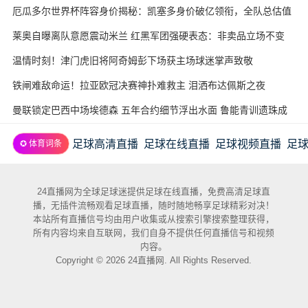
厄瓜多尔世界杯阵容身价揭秘：凯塞多身价破亿领衔，全队总估值
近3.7亿欧
莱奥自曝离队意愿震动米兰 红黑军团强硬表态：非卖品立场不变
温情时刻！津门虎旧将阿奇姆彭下场获主场球迷掌声致敬
铁闸难敌命运！拉亚欧冠决赛神扑难救主 泪洒布达佩斯之夜
曼联锁定巴西中场埃德森 五年合约细节浮出水面 鲁能青训遗珠成
意外赢家
足球高清直播
足球在线直播
足球视频直播
足
✪ 体育词条
24直播网为全球足球迷提供足球在线直播，免费高清足球直
播，无插件流畅观看足球直播，随时随地畅享足球精彩对决！
本站所有直播信号均由用户收集或从搜索引擎搜索整理获得，
所有内容均来自互联网，我们自身不提供任何直播信号和视频
内容。
Copyright © 2026 24直播网. All Rights Reserved.