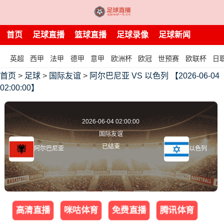
首页
足球直播
篮球直播
足球录像
足球新闻
英超
西甲
法甲
德甲
意甲
欧洲杯
欧冠
世预赛
欧联杯
日
首页
>
足球
>
国际友谊
>
阿尔巴尼亚 VS 以色列 【2026-06-04
02:00:00】
2026-06-04 02:00:00
国际友谊
已结束
阿尔巴尼亚
以色列
高清直播
咪咕体育
免费直播
腾讯体育