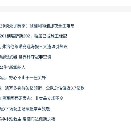
主帅谈处子赛季：掀翻利物浦那夜永生难忘
201到堪萨斯202，独居已成球王标配
 弗洛伦蒂诺竞选海报三大遗珠引热议
秘密武器 世界杯夺冠非空谈
公牛"新掌舵人
起点，野心不止于一座奖杯
：凯塞多身价破亿领衔，全队总估值近3.7亿欧
红黑军团强硬表态：非卖品立场不变
姆彭下场获主场球迷掌声致敬
神扑难救主 泪洒布达佩斯之夜