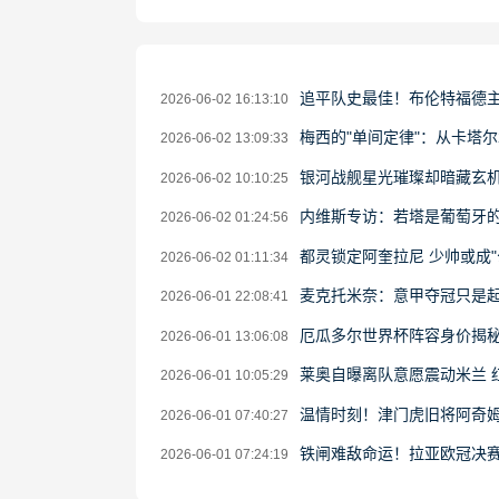
追平队史最佳！布伦特福德
2026-06-02 16:13:10
梅西的"单间定律"：从卡塔尔
2026-06-02 13:09:33
银河战舰星光璀璨却暗藏玄机
2026-06-02 10:10:25
内维斯专访：若塔是葡萄牙的
2026-06-02 01:24:56
都灵锁定阿奎拉尼 少帅或成"
2026-06-02 01:11:34
麦克托米奈：意甲夺冠只是
2026-06-01 22:08:41
厄瓜多尔世界杯阵容身价揭秘
2026-06-01 13:06:08
莱奥自曝离队意愿震动米兰 
2026-06-01 10:05:29
温情时刻！津门虎旧将阿奇
2026-06-01 07:40:27
铁闸难敌命运！拉亚欧冠决赛
2026-06-01 07:24:19