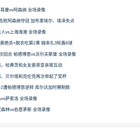
日耳曼vs阿森纳 全场录像
4击败阿森纳夺冠 加布里埃尔、埃泽失点
宁铁人vs上海海港 全场录像
尼奥绝杀+脱衣吃第2黄 姆本扎3轮轰6球
赛次回合 帕德博恩vs沃尔夫斯堡 全场录像
前，哈弗茨和女友索菲亚亲密互动
塔、贝尔塔和克伦克再次举起了奖杯
-2遭帕德博恩逆转 库尔达加时赛制胜
马vs萨索洛 全场录像
丁汉森林vs伯恩茅斯 全场录像